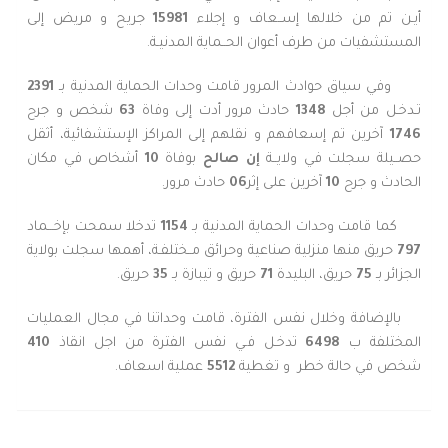
أيـن تم من خلالها إســعاف و إجلاء
15981
جريح و مريض إلى
المستشفيات من طرف أعوان الحــماية المدنيـة.
وفي سياق حوادث المرور قامت وحدات الحماية المدنية بـ
2391
تـدخـل من أجل
1348
حادث مرور أدت إلى وفاة
63
شخص و جرح
1746
آخرين تم إسعافهم و نقلهم إلى المراكز الإستشفائية، أثقل
حصــيلة سجلت في ولايــة
إن صالح
بوفاة
10
أشخاص في مكان
الحادث و جرح
10
آخرين على إثر
06
حادث مرور.
كما قامت وحدات الحماية المدنية بـ
1154
تدخلا سمحت بإخـــماد
797
حريق منها منزلية صناعية وحرائق مــختلفـة، أهمها سجلت بولاية
الجزائر بـ
75
حريق، البليدة
71
حريق و تيبازة بـ
35
حريق.
بالإضافة وخلال نفس الفترة، قامت وحداتنا في مجال العمليات
المختلفة ب
6498
تدخـل فـي نفس الفترة من اجل انقاذ
410
شخص في حالة خطر
و تغطية
5512
عملية اسعاف.