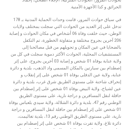
بحوادث المرور، الحوادث المنزلية، الإجلاء الصحي، إخماد
الحرائق و كذا الأجهزة الأمنية.
في سياق حوادث المرور، قامت وحدات الحماية المدنية بـ 178
تدخل على إثر العديد من الحوادث التي سجلت بمختلف ولايات
الوطن، حيث خلفت وفاة 06 أشخاص في مكان الحوادث و إصابة
206 آخرين بجروح مختلفة و متفاوتة الخطورة، تم التكفل
بالضحايا في عين المكان و تحويلهم من قبل مصالحنا إلى
المستشفيات المحلية، الحوادث الأكثر دموية سجلت في كل من
ولاية عنابة بوفاة 01 شخص و إصابة 03 أخرين بجروح، على إثر
إصطدام بين سيارتين بالمكان المسمى واد الذهب، بلدية و دائرة
عنابة، ولاية عين الدفلى بوفاة 01 شخص على إثر إنقلاب و
إنحراف شاحنة على مستوى الطريق شرق غرب، بلدية و دائرة
عين لشياخ، ولاية البيض بوفاة 01 شخص على إثر إصطدام بين
حافلة لنقل المسافرين و دراجة نارية، على مستوى الطريق
الوطني رقم 47، بلدية و دائرة الشلالة، ولاية سيدي بلعباس بوفاة
01 شخص على إثر إصطدام بين حافلة لنقل المسافرين و دراجة
نارية، على مستوى الطريق الوطني رقم 13، بلدية تغاليمت،
دائرة تلاغ، ولاية تقرت بوفاة 01 شخص على إثر إصطدام بين