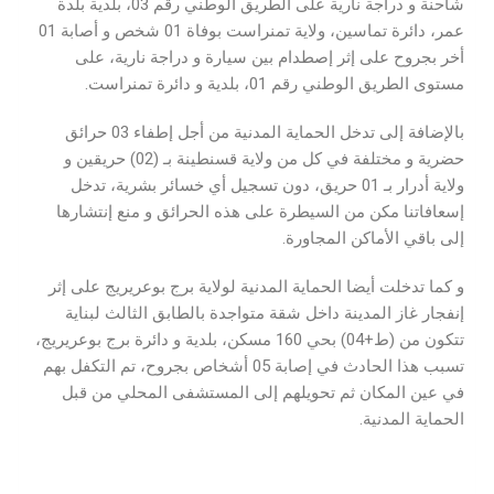
شاحنة و دراجة نارية على الطريق الوطني رقم 03، بلدية بلدة
عمر، دائرة تماسين، ولاية تمنراست بوفاة 01 شخص و أصابة 01
أخر بجروح على إثر إصطدام بين سيارة و دراجة نارية، على
مستوى الطريق الوطني رقم 01، بلدية و دائرة تمنراست.
بالإضافة إلى تدخل الحماية المدنية من أجل إطفاء 03 حرائق
حضرية و مختلفة في كل من ولاية قسنطينة بـ (02) حريقين و
ولاية أدرار بـ 01 حريق، دون تسجيل أي خسائر بشرية، تدخل
إسعافاتنا مكن من السيطرة على هذه الحرائق و منع إنتشارها
إلى باقي الأماكن المجاورة.
و كما تدخلت أيضا الحماية المدنية لولاية برج بوعريريج على إثر
إنفجار غاز المدينة داخل شقة متواجدة بالطابق الثالث لبناية
تتكون من (ط+04) بحي 160 مسكن، بلدية و دائرة برج بوعريريج،
تسبب هذا الحادث في إصابة 05 أشخاص بجروح، تم التكفل بهم
في عين المكان ثم تحويلهم إلى المستشفى المحلي من قبل
الحماية المدنية.