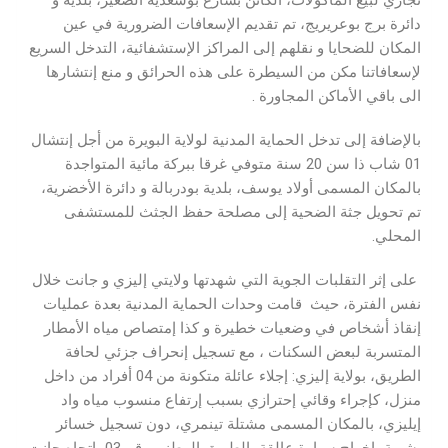
تجاري لبيع المأكولات، الكائن بشارع بوسعدية الصغير، بلدية و
دائرة برج بوعريريج، تم تقديم الإسعافات الضرورية في عين
المكان للضحايا و نقلهم إلى المراكز الإستشفائية، التدخل السريع
لإسعافاتنا مكن من السيطرة على هذه الحرائق و منع إنتشارها
الى باقي الأماكن المجاورة .
بالإضافة إلى تدخل الحماية المدنية لولاية البويرة من أجل إنتشال
01 شاب ذا سن 20 سنة متوفي غرقا ببركة مائية المتواجدة
بالمكان المسمى أولاد يوسف، بلدية بودربالة و دائرة الأخضرية،
تم تحويل جثة الضحية إلى مصلحة حفظ الجثث للمستشفى
المحلي.
على إثر التقلبات الجوية التي شهدتها ولايتي إليزي و جانت خلال
نفس الفترة، حيث قامت وحدات الحماية المدنية بعدة عمليات
إنقاذ أشخاص في وضعيات خطيرة و كذا إمتصاص مياه الأمطار
المتسربة لبعض السكنات ، مع تسجيل إنحراف جزئي لحافة
الطريق، بولاية إليزي: إجلاء عائلة متكونة من 04 أفراد من داخل
منزل، كإجراء وقائي إحترازي بسبب إرتفاع منسوب مياه واد
إيليزي، بالمكان المسمى مشتلة تينمري، دون تسجيل خسائر