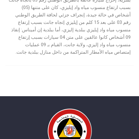
بشرية، إخراج سيارة عالقة بالطريق الوطني رقم 03 باتجاه جانت
بسبب ارتفاع منسوب مياه واد إيليزي، كان على متنها (05)
أشخاص في حالة جيدة، إنجراف جزئي لحافة الطريق الوطني
رقم 03 على بعد 15 كلم من إيليزي إتجاه جانت بسبب إرتفاع
منسوب مياه واد إيليزي ببلدية إليزي، أما ببلدية إن أميناس: إنقاذ
09 أشخاص كانوا عالقين على متن 04 سيارات بسبب إرتفاع
منسوب مياه واد إليزي، ولاية جانت، القيام بـ 09 عمليات
إمتصاص مياه الأمطار المتراكمة من داخل منازل ببلدية جانت.