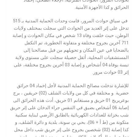
بحوادث المرور، الحوادث المنزلية، الإجلاء الصحي، إخماد
الحرائق و كذا الأجهزة الأمنية.
في سياق حوادث المرور، قامت وحدات الحماية المدنية بـ 515
تدخل على إثر العديد من الحوادث التي سجلت بمختلف ولايات
الوطن، حيث خلفت وفاة 13 شخص في مكان الحوادث و إصابة
711 آخرين بجروح مختلفة و متفاوتة الخطورة، تم التكفل
بالضحايا في عين المكان و تحويلهم من قبل مصالحنا إلى
المستشفيات المحلية، أثقل حصيلة سجلت على مستوى ولاية
تبسة بوفاة 04 أشخاص و إصابة 03 أخرين بجروح مختلفة، على
إثر 03 حوادث مرور.
للإشارة تدخلت مصالح الحماية المدنية لأجل إخماد 04 حرائق
حضرية و مختلفة في كل من ولايات الشلف (02) حريقين ، برج
بوعريريج 01 حريق و مستغانم 01 حريق، أدت هذه الحرائق الى
إصابة 06 أشخاص بضيق في التنفس جراء الدخان على إثر حريق
شب بخزانة للعدادات الكهربائية بالطابق الأرضي لبناية سكنية
متكونة من (ط أ + 06)، بحي بن سونة، بلدية و دائرة الشلف، و
كذا إصابة (02) شخصين بجروح على إثر حريق شب داخل محل