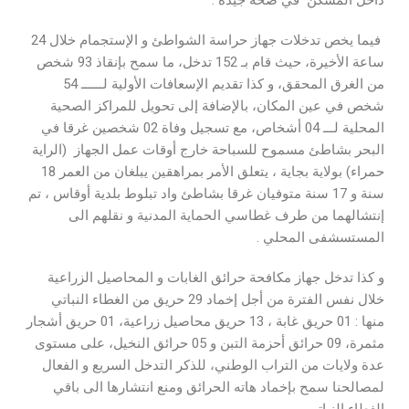
داخل المسكن في صحة جيدة .
فيما يخص تدخلات جهاز حراسة الشواطئ و الإستجمام خلال 24
ساعة الأخيرة، حيث قام بـ 152 تدخل، ما سمح بإنقاذ 93 شخص
من الغرق المحقق، و كذا تقديم الإسعافات الأولية لــــــ 54
شخص في عين المكان، بالإضافة إلى تحويل للمراكز الصحية
المحلية لـــ 04 أشخاص، مع تسجيل وفاة 02 شخصين غرقا في
البحر بشاطئ مسموح للسباحة خارج أوقات عمل الجهاز (الراية
حمراء) بولاية بجاية ، يتعلق الأمر بمراهقين يبلغان من العمر 18
سنة و 17 سنة متوفيان غرقا بشاطئ واد تبلوط بلدية أوقاس ، تم
إنتشالهما من طرف غطاسي الحماية المدنية و نقلهم الى
المستسشفى المحلي .
و كذا تدخل جهاز مكافحة حرائق الغابات و المحاصيل الزراعية
خلال نفس الفترة من أجل إخماد 29 حريق من الغطاء النباتي
منها : 01 حريق غابة ، 13 حريق محاصيل زراعية، 01 حريق أشجار
مثمرة، 09 حرائق أحزمة التبن و 05 حرائق النخيل، على مستوى
عدة ولايات من التراب الوطني، للذكر التدخل السريع و الفعال
لمصالحنا سمح بإخماد هاته الحرائق ومنع انتشارها الى باقي