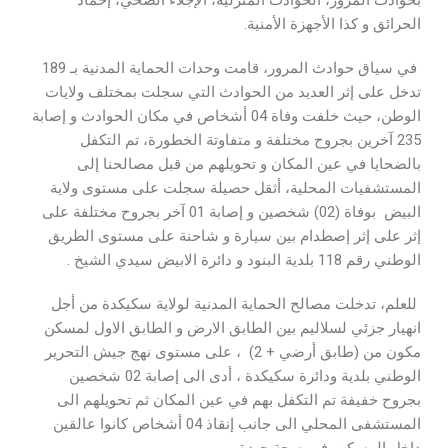
بحوادث المرور، الحوادث المنزلية، الإجلاء الصحي، إخماد
الحرائق و كذا الأجهزة الأمنية.
في سياق حوادث المرور، قامت وحدات الحماية المدنية بـ 189
تدخل على إثر العديد من الحوادث التي سجلت بمختلف ولايات
الوطن، حيث خلفت وفاة 04 أشخاص في مكان الحوادث و إصابة
235 آخرين بجروح مختلفة و متفاوتة الخطورة، تم التكفل
بالضحايا في عين المكان و تحويلهم من قبل مصالحنا إلى
المستشفيات المحلية، أثقل حصيلة سجلت على مستوى ولاية
البيض بوفاة (02) شخصين و إصابة 01 آخر بجروح مختلفة على
إثر على إثر إصطدام بين سيارة و شاحنة على مستوى الطريق
الوطني رقم 118 بلدية البنود و دائرة الابيض سيدي الشيخ .
للعلم، تدخلت مصالح الحماية المدنية لولاية سكيكدة من أجل
انهيار جزئي لسلاليم بين الطابق الارض و الطابق الاول لمسكن
مكون من (طابق أرضي + 2) ، على مستوى نهج جيش التحرير
الوطني بلدية ودائرة سكيكدة ، أدى الى إصابة 02 شخصين
بجروح خفيفة تم التكفل بهم في عين المكان ثم تحويلهم الى
المستشفى المحلي الى جانب إنقاذ 04 أشخاص كانوا عالقين