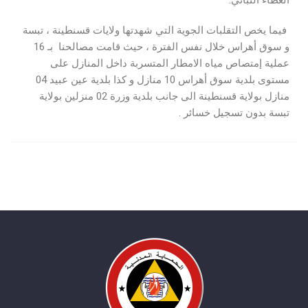
الغطاء النباتي.
فيما يخص التقلبات الجوية التي شهدتها ولايات قسنطينة ، تبسة
و سوق أهراس خلال نفس الفترة ، حيث قامت مصالحنا بـ 16
عملية إمتصاص مياه الامطار المتسربة داخل المنازل على
مستوى بلدية سوق أهراس 10 منازل و كذا بلدية عين عبيد 04
منازل بولاية قسنطينة الى جانب بلدية وزرة 02 منزلين بولاية
تبسة بدون تسجيل خسائر .