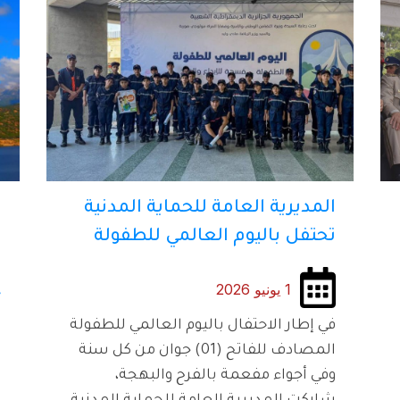
المديرية العامة للحماية المدنية
م
تحتفل باليوم العالمي للطفولة
ف
ل
1 يونيو 2026
خ
و
في إطار الاحتفال باليوم العالمي للطفولة
م
المصادف للفاتح (01) جوان من كل سنة
وفي أجواء مفعمة بالفرح والبهجة،
و