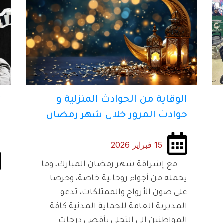
الوقاية من الحوادث المنزلية و
“
حوادث المرور خلال شهر رمضان
“
15 فبراير 2026
مع إشراقة شهر رمضان المبارك، وما
يحمله من أجواء روحانية خاصة، وحرصا
ش
على صون الأرواح والممتلكات، تدعو
م
المديرية العامة للحماية المدنية كافة
ا
المواطنين إلى التحلي بأقصى درجات
إ