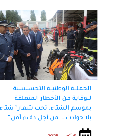
الحملــــة الوطنيـــة التحسيسية
للوقاية من الأخطار المتعلقة
بموسم الشتاء. تحت شعار” شتاء
بلا حوادث … من أجل دفء آمن”