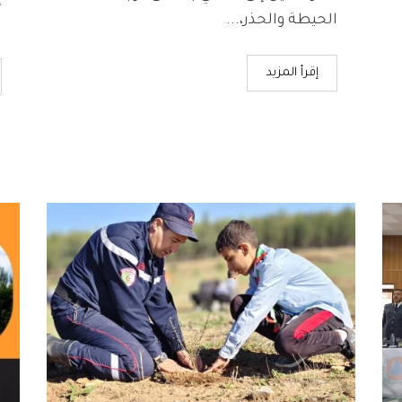
الحيطة والحذر،...
ا
إقرأ المزيد