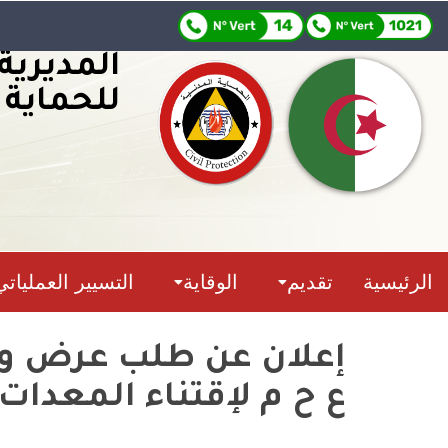
المديرية
للحماية 
الرئيسية
تقديم
الوقاية
التسيير العملياتي
ع ح م لإقتناء المعدات