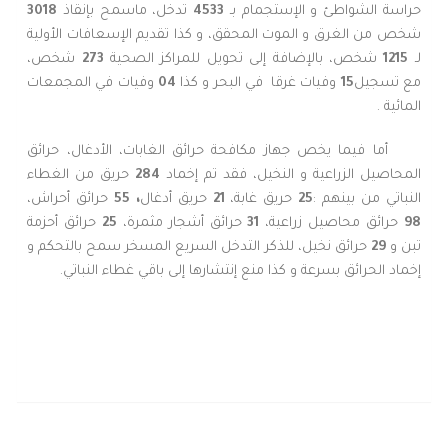
حراسة الشواطئ و الإستجمام بـ
4533
تدخل، ماسمح بإنقاذ
3018
شخص من الغرق و الموت المحقق، و كذا تقديم الإسعافات الأولية
لـ
1215
شخص، بالإضافة إلى تحويل للمراكز الصحية
273
شخص،
مع تسجيل
15
وفيات غرقا في البحر و كذا
04
وفيات في المجمعات
المائية .
أما فيما يخص جهاز مكافحة حرائق الغابات، الأدغال، حرائق
المحاصيل الزراعية و النخيل، فقد تم إخماد
284
حريق من الغطاء
النباتي من بينهم :
25
حريق غابة،
21
حريق أدغال
، 55
حرائق أحراش،
98
حرائق محاصيل زراعية،
31
حرائق أشجار مثمرة،
25
حرائق أحزمة
تبن و
29
حرائق نخيل، للذكر التدخل السريع المسخر سمح بالتحكم و
إخماد الحرائق بسرعة و كذا منع إنتشارها إلى باقي غطاء النباتي.