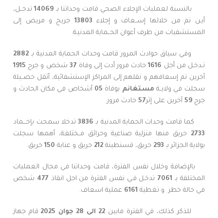
بالنسبة لعمليات الإجلاء الصحي قامت وحداتنا بـ
14069
تدخــل،
أيـن تم من خلالها إســعاف و إجلاء
13803
جريح و مريض إلى
المستشفيات من طرف أعوان الحــماية المدنيـة.
وفي سياق حوادث المرور قامت وحدات الحماية المدنية بـ
2882
تـدخـل من أجل
1616
حادث مرور أدت إلى وفاة
37
شخص و جرح
1915
آخرين تم إسعافهم و نقلهم إلى المراكز الإستشفائية، أثقل حصــيلة
سجلت في ولايــة
مستغانم
بوفاة
05
أشخاص في مكان الحادث و
جرح
59
آخرين على إثر
57
حادث مرور.
كما قامت وحدات الحماية المدنية بـ
3836
تدخلا سمحت بإخـــماد
2733
حريق منها منزلية صناعية وحرائق مــختلفـة، أهمها سجلت
بولاية الجزائر بـ
293
حريق، قسنطينة
212
حريق و عنابة
150
حريق.
بالإضافة وخلال نفس الفترة، قامت وحداتنا في مجال العمليات
المختلفة بـ
7061
تدخـل فـي نفس الفترة من اجل انقاذ
477
شخص
في حالة خطر
و تغطية
6161
عملية اسعاف.
للذكر كذلك، في الفترة مابين
22 الى 28 جوان 2025
قام جهاز