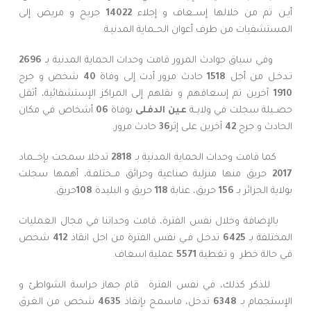
أيـن تم من خلالها إســعاف و إجلاء
14022
جريح و مريض إلى
المستشفيات من طرف أعوان الحــماية المدنيـة.
وفي سياق حوادث المرور قامت وحدات الحماية المدنية بـ
2696
تـدخـل من أجل
1518
حادث مرور أدت إلى وفاة
40
شخص و جرح
1910
آخرين تم إسعافهم و نقلهم إلى المراكز الإستشفائية، أثقل
حصــيلة سجلت في ولايــة
عين الدفلى
بوفاة
06
أشخاص في مكان
الحادث و جرح
42
آخرين على إثر
36
حادث مرور.
كما قامت وحدات الحماية المدنية بـ
2818
تدخلا سمحت بإخـــماد
2017
حريق منها منزلية صناعية وحرائق مــختلفـة، أهمها سجلت
بولاية الجزائر بـ
156
حريق، عنابة
118
حريق و البليدة
108
حريق.
بالإضافة وخلال نفس الفترة، قامت وحداتنا في مجال العمليات
المختلفة بـ
6425
تدخـل فـي نفس الفترة من اجل انقاذ
412
شخص
في حالة خطر
و تغطية
5571
عملية اسعاف.
للذكر كذلك، في نفس الفترة قام جهاز حراسة الشواطئ و
الإستجمام بـ
6348
تدخل، ماسمح بإنقاذ
4635
شخص من الغرق