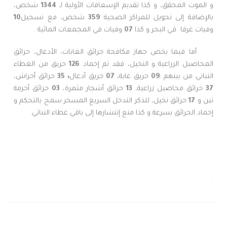
و الموت المحقق، و كذا تقديم الإسعافات الأولية لـ
1344
شخص،
بالإضافة إلى تحويل للمراكز الصحية
359
شخص، مع تسجيل
10
وفيات غرقا في البحر و كذا
07
وفيات في المجمعات المائية .
أما فيما يخص جهاز مكافحة حرائق الغابات، الأدغال، حرائق
المحاصيل الزراعية و النخيل، فقد تم إخماد
126
حريق من الغطاء
النباتي من بينهم :
09
حريق غابة،
07
حريق أدغال
، 35
حرائق أحراش،
37
حرائق محاصيل زراعية،
13
حرائق أشجار مثمرة،
03
حرائق أحزمة
تبن و
17
حرائق نخيل، للذكر التدخل السريع المسخر سمح بالتحكم و
إخماد الحرائق بسرعة و كذا منع إنتشارها إلى باقي غطاء النباتي.
.