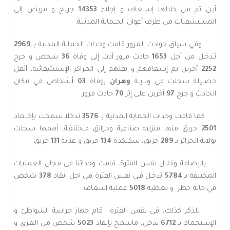
أيـن تم من خلالها إســعاف و إجلاء
14353
جريح و مريض إلى
المستشفيات من طرف أعوان الحــماية المدنيـة.
وفي سياق حوادث المرور قامت وحدات الحماية المدنية بـ
2969
تـدخـل من أجل
1653
حادث مرور أدت إلى وفاة
36
شخص و جرح
2252
آخرين تم إسعافهم و نقلهم إلى المراكز الإستشفائية، أثقل
حصــيلة سجلت في ولايــة
وهران
بوفاة
03 أ
شخاص في مكان
الحادث و جرح
97
آخرين على إثر
70
حادث مرور.
كما قامت وحدات الحماية المدنية بـ
3576
تدخلا سمحت بإخـــماد
2501
حريق منها منزلية صناعية وحرائق مــختلفـة، أهمها سجلت
بولاية الجزائر بـ
289
حريق، سكيكدة
134
حريق و عنابة
131
حريق.
بالإضافة وخلال نفس الفترة، قامت وحداتنا في مجال العمليات
المختلفة بـ
5784
تدخـل فـي نفس الفترة من اجل انقاذ
378
شخص
في حالة خطر
و تغطية
5018
عملية اسعاف.
للذكر كذلك، في نفس الفترة قام جهاز حراسة الشواطئ و
الإستجمام بـ
6712
تدخل، ماسمح بإنقاذ
5023
شخص من الغرق و