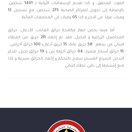
الموت المحقق، و كذا تقديم الإسعافات الأولية لـ
1401
شخص،
بالإضافة إلى تحويل للمراكز الصحية
275
شخص، مع تسجيل
13
وفيات غرقا في البحر و كذا
05
وفيات في المجمعات المائية .
أما فيما يخص جهاز مكافحة حرائق الغابات، الأدغال، حرائق
المحاصيل الزراعية و النخيل، فقد تم إخماد
211
حريق من الغطاء
النباتي من بينهم :
58
حريق غابة،
15
حريق أدغال
،
100
حرائق أحراش،
15
حرائق أشجار مثمرة،
04
حرائق أحزمة تبن و
19
حرائق نخيل، للذكر
التدخل السريع المسخر سمح بالتحكم و إخماد الحرائق بسرعة و كذا
منع إنتشارها إلى باقي غطاء النباتي.