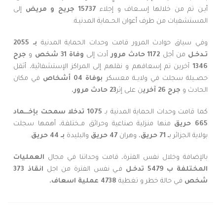
أيـن تم من خلالها إســعاف و إجلاء
15737 جريح و مريض
إلى
المستشفيات من طرف أعوان الحــماية المدنيـة.
وفي سياق حوادث المرور قامت وحدات الحماية المدنية
بـ 2055
تـدخـل
من أجل
1172 حادث مرور
أدت إلى
وفاة 31 شخص
و
جرح
1346
آخرين تم إسعافهم و نقلهم إلى المراكز الإستشفائية، أثقل
حصــيلة سجلت في ولايــة معسكر
بوفاة 04 أشخاص
في مكان
الحادث و
جرح 26 آخري
ن على إثر
23 حادث مرور.
كما قامت وحدات الحماية المدنية بـ
1075 تدخلا سمحت بإخـــماد
665 حريق
منها منزلية صناعية وحرائق مــختلفـة، أهمها سجلت
بولاية الجزائر ب
ـ 71 حريق
، وهران
47 حريق
والبليدة
بـ 44 حريق
.
بالإضافة وخلال نفس الفترة، قامت وحداتنا في مجال
العمليات
المختلفة ب 5479 تدخـل
فـي نفس الفترة من اجل
انقاذ 373
شخص
في حالة خطر و تغطية
4738 عملية اسعاف.