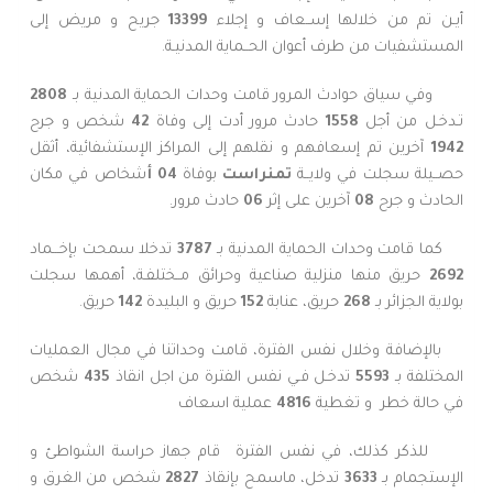
أيـن تم من خلالها إســعاف و إجلاء
13399
جريح و مريض إلى
المستشفيات من طرف أعوان الحــماية المدنيـة.
وفي سياق حوادث المرور قامت وحدات الحماية المدنية بـ
2808
تـدخـل من أجل
1558
حادث مرور أدت إلى وفاة
42
شخص و جرح
1942
آخرين تم إسعافهم و نقلهم إلى المراكز الإستشفائية، أثقل
حصــيلة سجلت في ولايــة
تمنراست
بوفاة
04 أ
شخاص في مكان
الحادث و جرح
08
آخرين على إثر
06
حادث مرور.
كما قامت وحدات الحماية المدنية بـ
3787
تدخلا سمحت بإخـــماد
2692
حريق منها منزلية صناعية وحرائق مــختلفـة، أهمها سجلت
بولاية الجزائر بـ
268
حريق، عنابة
152
حريق و البليدة
142
حريق.
بالإضافة وخلال نفس الفترة، قامت وحداتنا في مجال العمليات
المختلفة بـ
5593
تدخـل فـي نفس الفترة من اجل انقاذ
435
شخص
في حالة خطر
و تغطية
4816
عملية اسعاف
للذكر كذلك، في نفس الفترة قام جهاز حراسة الشواطئ و
الإستجمام بـ
3633
تدخل، ماسمح بإنقاذ
2827
شخص من الغرق و