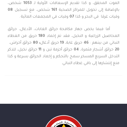
الموت المحقق، و كذا تقديم الإسعافات الأولية لـ
1053
شخص،
بالإضافة إلى تحويل للمراكز الصحية
161
شخص، مع تسجيل
08
وفيات غرقا في البحر و كذا
07
وفيات في المجمعات المائية .
أما فيما يخص جهاز مكافحة حرائق الغابات، الأدغال، حرائق
المحاصيل الزراعية و النخيل، فقد تم إخماد
180
حريق من الغطاء
النباتي من بينهم :
46
حريق غابة،
19
حريق أدغال
، 80
حرائق أحراش،
20
حرائق أشجار مثمرة،
04
حرائق أحزمة تبن و
11
حرائق نخيل، للذكر
التدخل السريع المسخر سمح بالتحكم و إخماد الحرائق بسرعة و كذا
منع إنتشارها إلى باقي غطاء النباتي.