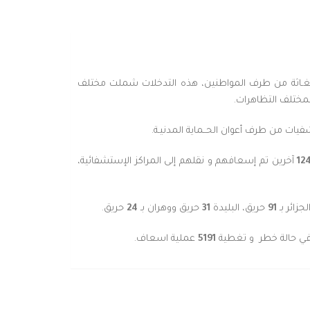
تغـاثة من طرف المواطنين، هذه التدخلات شملت مختلف
 لمختلف التظاهرات.
ات من طرف أعوان الحــماية المدنيـة.
12
آخرين تم إسعافهم و نقلهم إلى المراكز الإستشفائية،
زائر بـ
91
حريق، البليدة
31
حريق ووهران بـ
24
حريق.
حالة خطر
و تغطية
5191
عملية اسعاف.