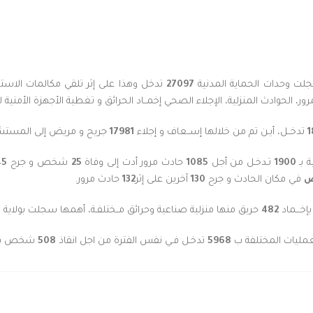
ت وحدات الحماية المدنية
27097
تدخل وهذا على إثر تلقي مكالمات الاس
، الحوادث المنزلية، الإجلاء الصحي إخمــاد الحرائق و تغطية الأجهزة الأمنية
1
تدخــل، أيـن تم من خلالها إســعاف و إجلاء
17981
جريح و مريض إلى المستشفي
 بـ
1900
تـدخـل من أجل
1085
حادث مرور أدت إلى وفاة
25
شخص و جرح
45
ص
في مكان الحادث و جرح
130
آخرين على إثر
132
حادث مرور.
خـــماد
482
حريق منها منزلية صناعية وحرائق مــختلفـة، أهمها سجلت بولاية الج
عمليات المختلفة ب
5968
تدخـل فـي نفس الفترة من اجل انقاذ
508
شخص في 