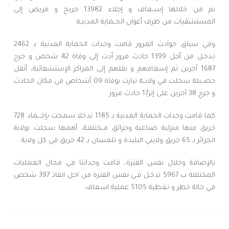
تم من خلالها إســعاف و إجلاء 13982 جريح و مريض إلى
المستشفيات من طرف أعوان الحــماية المدنيـة.
وفي سياق حوادث المرور قامت وحدات الحماية المدنية بـ 2462
تـدخـل من أجل 1399 حادث مرور أدت إلى وفاة 42 شخص و جرح
1687 آخرين تم إسعافهم و نقلهم إلى المراكز الإستشفائية، أثقل
حصــيلة سجلت في ولايــة تيارت بوفاة 09 أشخاص في مكان الحادث
و جرح 38 آخرين على إثر17 حادث مرور.
كما قامت وحدات الحماية المدنية بـ 1185 تدخلا سمحت بإخـــماد 728
حريق منها منزلية صناعية وحرائق مــختلفـة، أهمها سجلت بولاية
الجزائر بـ 65 حريق ولايتي البليدة و تلمسان بـ 42 حريق في كل ولاية .
بالإضافة وخلال نفس الفترة، قامت وحداتنا في مجال العمليات
المختلفة ب 5967 تدخـل فـي نفس الفترة من اجل انقاذ 397 شخص
في حالة خطر و تغطية 5105 عملية اسعاف.