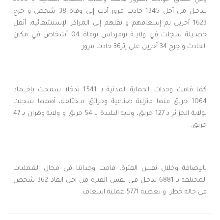
تـدخـل من أجل 1345 حادث مرور أدت إلى وفاة 38 شخص و جرح
1623 آخرين تم إسعافهم و نقلهم إلى المراكز الإستشفائية، أثقل
حصــيلة سجلت في ولايــة بومرداس بوفاة 04 أشخاص في مكان
الحادث و جرح 34 آخرين على إثر36 حادث مرور.
كما قامت وحدات الحماية المدنية بـ 1541 تدخلا سمحت بإخـــماد
1064 حريق منها منزلية صناعية وحرائق مــختلفـة، أهمها سجلت
بولاية الجزائر بـ 127 حريق، ولاية البليدة بـ 54 حريق و ولاية وهران بـ 47
حريق.
بالإضافة وخلال نفس الفترة، قامت وحداتنا في مجال العمليات
المختلفة بـ 6881 تدخـل فـي نفس الفترة من اجل انقاذ 362 شخص
في حالة خطر و تغطية 5771 عملية اسعاف.