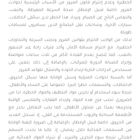
الخطيرة وعدم إحترام قانون المرور من الأسباب الرئيسية لحوادث
المرور خاصة قبيل الإفطار، نتيجة السرعة المفرطة، والتعب،
والنعاس الناتج عن الصيام. ويزداد هذا الخطر لدى سائقي الحافلات،
سيارات الأجرة، وشاحنات نقل البضائع الذين يسافرون لمسافات
طويلة.
لذلك من الواجب الالتزام بقوانين المرور وتجنب السرعة والتجاوزات
الخطيرة، مع احترام مسافة الأمان وأخذ فترات راحة عند الشعور
بالتعب، كما يُنصح بعدم القيادة لأكثر من ثلاث ساعات متواصلة
وإجراء الصيانة الدورية للمركبات، بالإضافة إلى ذلك يتعين على
مستخدمي الدراجات النارية ارتداء الخوذة والامتثال لقواعد المرور.
أما بالنسبة لحوادث المنزلية وسبل الوقاية منها تشكل الحروق،
الاختناقات، والتسممات خطرا كبيرا، خصوصا على النساء والأطفال،
نتيجة سوء استخدام أو تخزين مواد التنظيف والمواد الخطرة، لذا من
الضروري تجنب مزج هذه المواد وارتداء القفازات والملابس الواقية
وتخزينها بعيدًا عن متناول الأطفال، كما يجب التعامل بحذر مع
الأطعمة الساخنة والزيوت المستخدمة في القلي، إذ تسجل العديد
من الحروق، خاصة قبيل الإفطار، بالإضافة إلى ضرورة كيفية الوقاية
من التسممات الغذائية خلال رمضان، إذ غالبا ما يحدث التسمم
الغذائي نتيجة سوء التخزين والتبريد، أو شراء المواد الغذائية من