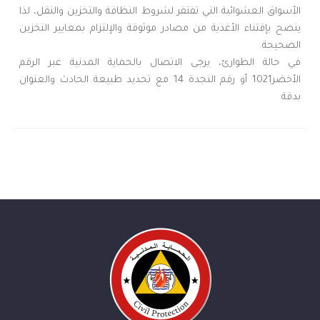
الأسواق العشوائية التي تفتقر لشروط النظافة والتخزين والنقل، لذا
ينصح بإقتناء الأغذية من مصادر موثوقة والإلتزام بمعايير التخزين
الصحيحة.
في حالة الطوارئ، يرجى الاتصال بالحماية المدنية عبر الرقم
الأخضر1021 أو رقم النجدة 14 مع تحديد طبيعة الحادث والعنوان
بدقة