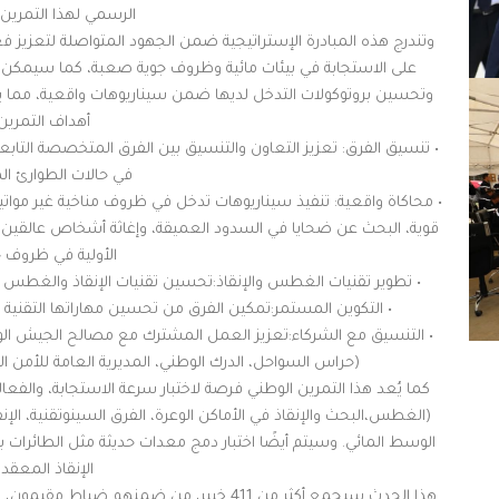
الرسمي لهذا التمرين 
وتندرج هذه المبادرة الإستراتيجية ضمن الجهود المتواصلة لتعزيز 
على الاستجابة في بيئات مائية وظروف جوية صعبة، كما سيمكن هذ
وتحسين بروتوكولات التدخل لديها ضمن سيناريوهات واقعية، مما يضم
أهداف التمرين:
• تنسيق الفرق: تعزيز التعاون والتنسيق بين الفرق المتخصصة التاب
في حالات الطوارئ ال
• محاكاة واقعية: تنفيذ سيناريوهات تدخل في ظروف مناخية غير موات
قوية، البحث عن ضحايا في السدود العميقة، وإغاثة أشخاص عالقين في 
الأولية في ظروف ح
• تطوير تقنيات الغطس والإنقاذ:تحسين تقنيات الإنقاذ والغطس 
• التكوين المستمر:تمكين الفرق من تحسين مهاراتها التقنية 
• التنسيق مع الشركاء:تعزيز العمل المشترك مع مصالح الجيش ال
(حراس السواحل، الدرك الوطني، المديرية العامة للأمن الو
كما يُعد هذا التمرين الوطني فرصة لاختبار سرعة الاستجابة، والفعا
(الغطس،البحث والإنقاذ في الأماكن الوعرة، الفرق السينوتقنية، ال
الوسط المائي. وسيتم أيضًا اختبار دمج معدات حديثة مثل الطائرات
الإنقاذ المعقدة
هذا الحدث سيجمع أكثر من 411 خبير، من ضمنه