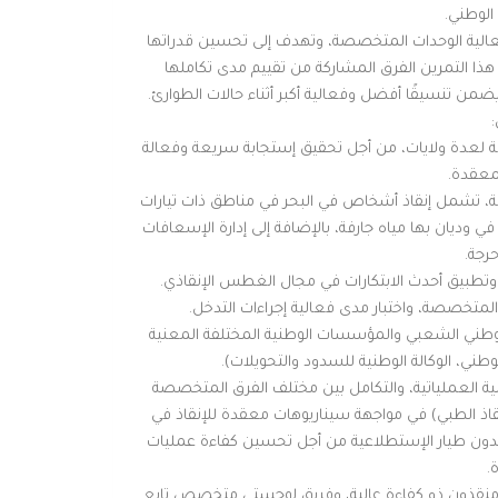
الوطني.
فعالية الوحدات المتخصصة، وتهدف إلى تحسين قدراتها
ا التمرين الفرق المشاركة من تقييم مدى تكاملها
ن تنسيقًا أفضل وفعالية أكبر أثناء حالات الطوارئ.
عة لعدة ولايات، من أجل تحقيق إستجابة سريعة وفعالة
معقدة.
ية، تشمل إنقاذ أشخاص في البحر في مناطق ذات تيارات
وديان بها مياه جارفة، بالإضافة إلى إدارة الإسعافات
رجة.
وتطبيق أحدث الابتكارات في مجال الغطس الإنقاذي.
المتخصصة، واختبار مدى فعالية إجراءات التدخل.
وطني الشعبي والمؤسسات الوطنية المختلفة المعنية
طني، الوكالة الوطنية للسدود والتحويلات).
لية العملياتية، والتكامل بين مختلف الفرق المتخصصة
إنقاذ الطبي) في مواجهة سيناريوهات معقدة للإنقاذ في
 بدون طيار الإستطلاعية من أجل تحسين كفاءة عمليات
.
م ضباط مقيمون، منقذون ذو كفاءة عالية، وفريق لوجستي متخصص تابع