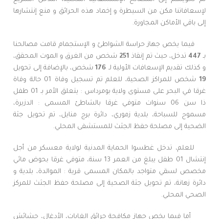
لإسعافاتنا مكن من السيطرة و إخماد هذه الحرائق و منع إنتشارها
إلى باقي الأماكن المجاورة.
فيما يخص جهاز حراسة الشواطئ و الإستجمام قامت مصالحنا
بـ
447
تدخل، حيث تم إنقاذ
251
شخص من الغرق و الموت المحقق،
و كذلك تقديم الإسعافات الأولية لـ
176
شخص، بالإضافة إلى تحويل
19
شخص للمراكز الصحية، للعلم تم تسجيل وفاة 01 حالة وفاة
غرقا في البحر على مستوى ولاية بومرداس : يتعلق الأمر بـ 01 طفل
ذا سن 06 سنوات متوفي غرقا بالشاطئ المسمى : الدزيرة،
مسموح للسباحة، بلدية زموري، دائرة برج منايل، تم تحويل جثة
الضحية إلى مصلحة حفظ الجثث للمستشفى المحلي.
للعلم، تدخل غطسوا الحماية المدنية لولاية معسكر من أجل
إنتشال 01 طفل يبلغ من العمر 13 سنة، متوفي غرقا بحوض مائي
مخصص لسقي متواجد بالمكان المسمى قرية : الموالدة، بلدية و
دائرة زهانة، تم تحويل جثة الصحية إلى مصلحة حفظ الجثث للمركز
الصحي المحلي.
أما فيما يخص جهاز مكافحة حرائق الغابات، الأدغال، حشائش