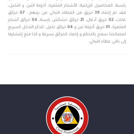
يابسة، المحاصيل الزراعية، الأشجار المثمرة، أحزمة التبن و النخيل،
فقد تم إخماد
39
حريق من الغطاء النباتي من بينهم :
07
حرائق
غابات،
02
حريق أدغال،
21
حرائق حشائش يابسة،
04
حرائق أشجار
المثمرة،
01
حريق أحزمة تبن و
04
حرائق نخيل، للذكر التدخل السريع
لمصالحنا سمح بالتحكم و إخماد الحرائق بسرعة و كذا منع إنتشارها
إلى باقي غطاء النباتي.