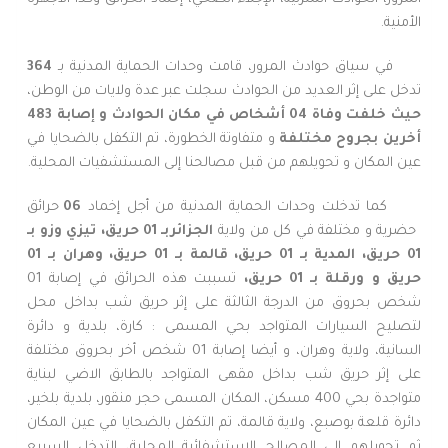
الأمنية.
في سياق حوادث المرور، قامت وحدات الحماية المدنية بـ
364
تدخل على إثر العديد من الحوادث سجلت عبر عدة ولايات من الوطن،
حيث خلفت وفاة 04 أشخاص في مكان الحوادث و
إصابة 483
أخرين بجروح مختلفة
و متفاوتة الخطورة، تم التكفل بالضحايا في
عين المكان و تحويلهم من قبل مصالحنا إلى المستشفيات المحلية.
كما تدخلت وحدات الحماية المدنية من أجل إخماد
06
حرائق
حضرية و مختلفة في كل من ولاية
الجزائربـ 01 حريق، تيزي وزو بـ
01 حريق، المدية بـ 01 حريق، قالمة بـ 01 حريق، وهران بـ 01
حريق و ورقلة بـ 01 حريق،
تسببت هذه الحرائق في إصابة 01
شخص بحروق من الدرجة الثالثة على إثر حريق شب بداخل محل
لتصليح السيارات المتواجد بحي المسمى : كارة، بلدية و دائرة
السانية، ولاية وهران، و أيضا إصابة 01 شخص أخر بحروق مختلفة
على إثر حريق شب بداخل مقهى المتواجد بالطابق الاضي لبناية
متواجدة بحي 400 مسكن، المكان المسمى حجر منقور، بلدية بلخير،
دائرة قلعة بوصبع، ولاية قالمة، تم التكفل بالضحايا في عين المكان
ثم تحويلهم إلى المصالح الإستشفائية المحلية، التدخل السريع