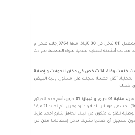
بمعدل (
01
تدخل كل
30
ثانية)، منها
3764
إجلاء صحي و
ف مجالات أنشطة الحماية المدنية سواء المتعلقة بحوادث
خلفت وفاة 14 شخص في مكان الحوادث و
إصابة
ت المحلية، أثقل حصيلة سجلت على مستوى ولاية
البيض
قين
، عنابة 01
حريق
و تيبازة 01
حريق
،
أهم هذه الحرائق
: يتعلق الأمر بحريق شب على مستوى القناة التقنية لعمارة متكونة من (ط+30) المسمى موبيلار، بلدية و دائرة وهران، تم تجنيد 21 فرقة
نية للقنوات متكون من البناء الجاهز، شارع أحمد عزوز،
جنيد 18 فرقة للتدخل منها : 12 شاحنة إطفاء، 04 سلالم ميكانيكية و 02 سيارات إسعاف، دون تسجيل أي ضحايا بشرية، تدخل إسعافاتنا مكن من