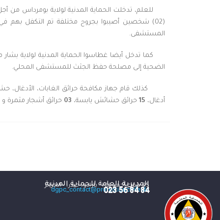
للعلم، تدخلت الحماية المدنية لولاية بومرداس من أجل
المستشفى.
الضحية إلى مصلحة حفظ الجثث للمستشفى المحلي.
كذلك قام جهاز مكافحة حرائق الغابات، الأدغال، حشائ
أدغال،
15
حرائق حشائش يابسة،
03
حرائق أشجار مثمرة و
المديرية العامة للحماية المدنية
05 شارع أحمد كارا - بارادو، حيدرا - الجزائر
84 84 56 023
dgpc_contact@protectioncivile.dz
84 84 56 023