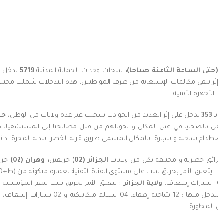
صباحا)،
سجلت وحدات الحماية المدنية
5719
تدخل 
 إثر تلقي مكالمات الإستغاثة من طرف المواطنين، هذه التدخلات شملت مختل
الأجهزة الأمنية.
ـ
353
تدخل على إثر العديد من الحوادث سجلت عبر عدة ولايات من الوطن،
حيث 
تكفل بالضحايا في عين المكان و تحويلهم من قبل مصالحنا إلى المستشفيا
ائق حضرية و مختلفة بكل من ولايات
الجزائر (02)
حريقين
، وهران (02)
حري
ولاية الجزائر
: يتعلق الأمر بحريق شب بمقر المؤسسة الوط
بلدية المحمدية و دائرة الدار البيضاء، تم ت
 المجاورة.