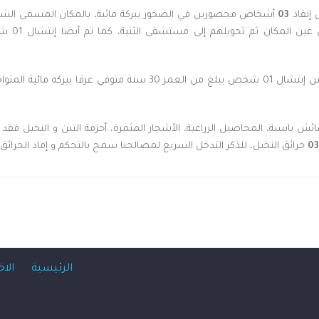
 إنقاذ
03
أشخاص محصورين في الصخور ببركة مائية، بالمكان المسمى الشاقور، 
(02) شخص
كما تدخل أيضا غطاسوا الحماية المدنية لولاية بشار من إنتشال 01 شخص
ش يابسة، المحاصيل الزراعية، الأشجار المثمرة، أحزمة التبن و النخيل فقد 
03
حرائق النخيل، للذكر التدخل السريع لمصالحنا سمح بالتحكم و إماد الحرائق ب
الرئيسية
الاخ