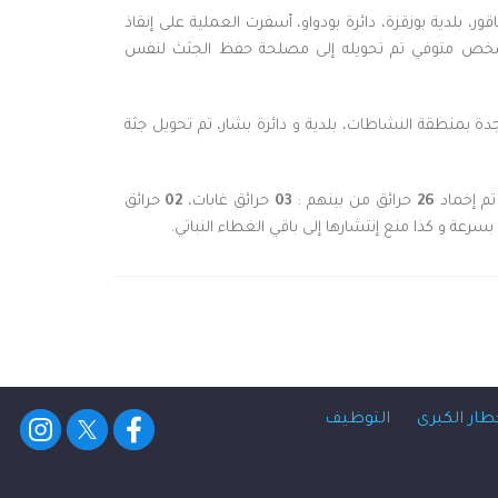
بلدية بوزقزة، دائرة بودواو، أسفرت العملية على إنقاذ
ين أصيبوا بجروح مختلفة تم التكفل بهم في عين المكان ثم تحويلهم إلى مستشفى الثنية، كما تم أيضا إنتشال 01 شخص متوفي تم تحويله إلى مصلحة حفظ الجثث لنفس
 يبلغ من العمر 30 سنة متوفي غرقا ببركة مائية المتواجدة بمنطقة النشاطات، بلدية و دائرة بشار، تم تحويل جثة
تم إخماد
26
حرائق من بينهم :
03
حرائق غابات،
02
حرائق
سرعة و كذا منع إنتشارها إلى باقي الغطاء النباتي.
طار الكبرى
التوظيف