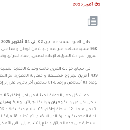
2 أكتوبر 2025
خلال الفترة الممتدة ما بين
02
إلى
04
أكتوبر 2025 (حتى الساعة الثامنة
950
عملية مختلفة، عبر عدة ولايات من الوطن و هذا على
المرور، الحوادث المنزلية، الإجلاء الصحي، إخماد الحرائق وكذا 
في سياق حوادث المرور، قامت وحدات الحماية المدنية ب
439 أخرين بجروح مختلفة
و متفاوتة الخطورة، تم ال
بوفاة
03
أشخاص و إصابة 01 شخص أخر بجروح على إثر إصطدام شاحنة و سيارة، بالمكان المسمى طريق قرية الخضر، بلدية المحرة، دائرة شلالة.
كما تدخل جهاز الحماية المدنية من أجل إطفاء
06
حر
سجل بكل من ولاية
وهران
و ولاية
الجزائر
،
ولاية
وهران
للتدخل منها : 12 شاحنة إطفاء، 03 سلالم ميكانيكية و 06 سيارات إسعاف،
السيطرة على هذه الحرائق و منع إنتشارها إلى باقي الأماكن