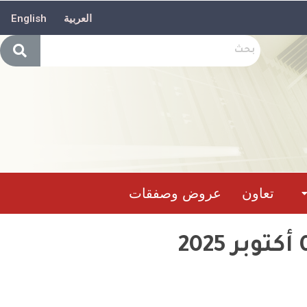
العربية
English
تعاون
عروض وصفقات
(حصيلة تدخل وحدات الحماية المدنيةما بين02 إلى04 أكتوبر 2025