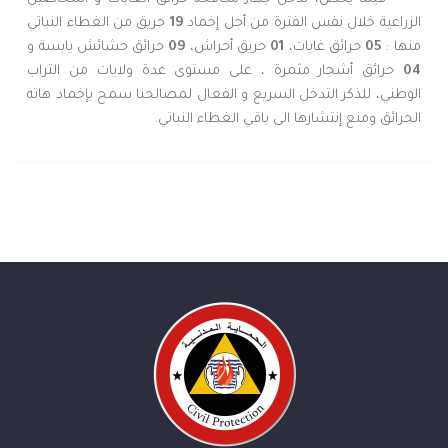
الزراعية خلال نفس الفترة من أجل إخماد
19
حريق من الغطاء النباتي
منها :
05
حرائق غابات،
01
حريق أحراش،
09
حرائق حشائش يابسة و
04
حرائق أشجار مثمرة ، على مستوى عدة ولايات من التراب
الوطني، للذكر التدخل السريع و الفعال لمصالحنا سمح بإخماد هاته
الحرائق ومنع إنتشارها الى باقي الغطاء النباتي.