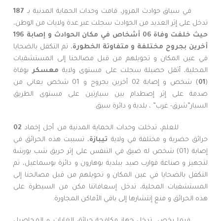
في سياق حوادث المرور، قامت وحدات الحماية المدنية بـ
187
تدخل على إثر العديد من الحوادث سجلت عبر عدة ولايات من الوطن،
حيث خلفت وفاة 06 أشخاص في مكان الحوادث و
إصابة 196
أخرين بجروح مختلفة
و متفاوتة الخطورة
، تم التكفل بالضحايا
في عين المكان و تحويلهم من قبل مصالحنا إلى المستشفيات
المحلية، أثقل حصيلة سجلت على مستوى ولاية
معسكر
بوفاة
(
01
) شخص و إصابة 02 آخرين بجروح و 01 شخص يعاني من
صدمة على إثر إصطدام بين سيارتين على مستوى الطريق
السيار”شرق- غرب” ، بلدية و دائرة سيق.
للعلم، تدخلت وحدات الحماية المدنية من أجل إخماد
02
حرائق حضرية و مختلفة في ولاية
تيبازة
، تسببت هذه الحرائق في
إصابة (01) شخص له ضيق في التنفس على إثر حريق شب بورشة
لتجهيز و صناعة قوارب صيد ببلدية بوهارون و دائرة بوسماعيل، تم
التكفل بالضحايا في عين المكان و تحويلهم من قبل مصالحنا إلى
المستشفيات المحلية، تدخل إسعافاتنا مكن من السيطرة على
هذه الحرائق و منع إنتشارها إلى باقي الأماكن المجاورة.
فيما يخص، تدخل جهاز مكافحة حرائق الغابات و المحاصيل