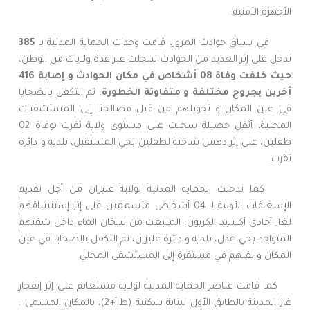
الأجهزة الأمنية.
في سياق حوادث المرور، قامت وحدات الحماية المدنية بـ
385
تدخل على إثر العديد من الحوادث سجلت عبر عدة ولايات من الوطن،
حيث خلفت وفاة 08 أشخاص في مكان الحوادث و
إصابة 416
أخرين بجروح مختلفة
و متفاوتة الخطورة
، تم التكفل بالضحايا
في عين المكان و تحويلهم من قبل مصالحنا إلى المستشفيات
المحلية، أثقل حصيلة سجلت على مستوى ولاية تقرت بوفاة 02
طفلين، على إثر دهس شاحنة لطفلين بحي المستقبل، بلدية و دائرة
تقرت.
كما تدخلت الحماية المدنية لولاية غليزان من أجل تقديم
الإسعافات الأولية لـ 04 أشخاص متسممين على إثر إستنشاقهم
لغاز أحادي أكسيد الكربون، المنبعث من سخان الماء داخل شقتهم
المتواجد بحي عدل، بلدية و دائرة غليزان، تم التكفل بالضحايا في عين
المكان و نقلهم في مستقرة إلى المستشفى المحلي.
كما قامت عناصر الحماية المدنية لولاية مستغانم على إثر إنفجار
غاز المدينة بالطابق الأول لبناية سكنية (ط.أ+2)، بالمكان المسمى :