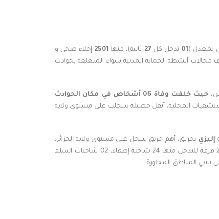
 بمعدل (
01
تدخل كل
27
ثانية)، منها
2501
إجلاء صحي و
 مجالات أنشطة الحماية المدنية سواء المتعلقة بحوادث
طن،
حيث خلفت وفاة 06 أشخاص في مكان الحوادث
لمستشفيات المحلية، أثقل حصيلة سجلت على مستوى ولاية
ة
إليزي
بحريق، أهم حريق سجل على مستوى ولاية الجزائر،
يتمثل في حريق شب داخل مصنع للحفاظات و تخزين المواد الأولية للعطور بمنطقة النشاطات ببلدية الدار البيضاء، حيث تم تسخير 28 فرقة للتدخل منها 24 شاحنة إطفاء، 02 شاحنات السلم