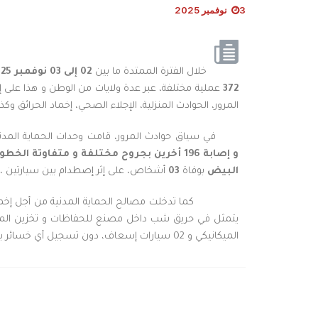
3 نوفمبر 2025
خلال الفترة الممتدة ما بين
02 إلى 03 نوفمبر 2025 (حتى الساعة الثامنة
372
عملية مختلفة، عبر عدة ولايات من الوطن و هذا على 
المرور، الحوادث المنزلية، الإجلاء الصحي، إخماد الحرائق وكذا 
في سياق حوادث المرور، قامت وحدات الحماية المدني
و
إصابة 196 أخرين بجروح مختلفة
و متفاوتة الخطو
البيض
بوفاة
03
أشخاص، على إثر إصطدام بين سيارتين ، على مستوى الطريق
كما تدخلت مصالح الحماية المدنية من أجل إخم
الميكانيكي و 02 سيارات إسعاف، دون تسجيل أي خسائر بشرية، تدخل إسعافاتنا مكن من السيطرة على هذه الحرائق و منع إنتشارهم إلى باقي المناطق المجاورة.