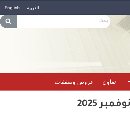
العربية
English
تعاون
عروض وصفقات
حصيلة تدخل وحدات الحماية المدنيةما بين02 إلى03نوفمبر 2025