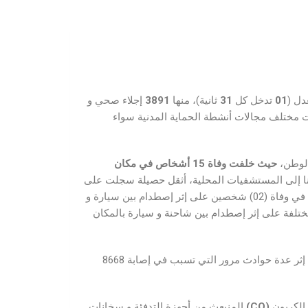
دل (
01
تدخل كل
31
ثانية)، منها
3891
إجلاء صحي و
ت مختلف مجالات أنشطة الحماية المدنية سواء
الوطن،
حيث خلفت وفاة
15
أ
شخاص
في مكان
حنا إلى المستشفيات المحلية، أثقل حصيلة سجلت على
شخصين و إصابة 10 اشخاص آخرين بجروح مختلفة على إثر (02) حادثي مرور، الحادث الأول تسبب في وفاة (02) شخصين على إثر إصطدام بين سيارة و
، بلدية بنهار، دائرة البيرين، الحادث الثاني تسبب في إصابة 10 أشخاص بجروح مختلفة على إثر إصطدام بين شاحنة و سيارة بالمكان
للتذكير، منذ بداية شهر رمضان الكريم أي من 19 فيفري إلى 20 مارس 2026، سجلت وحدات الحماية المدنية 8462 تدخل على إثر عدة حوادث مرور التي تسبب في إصابة 8668
الكربون
(CO)
المنبعث من أجهزة التدفئة و سخانات