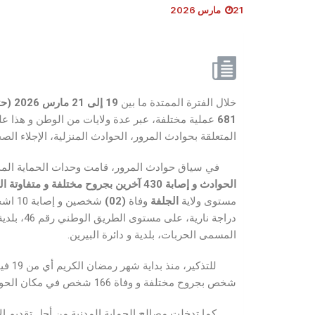
21 مارس 2026
خلال الفترة الممتدة ما بين
19
إلى
21
مارس
2026 (
حت
681
عملية مختلفة، عبر عدة ولايات من الوطن و هذا ع
المتعلقة بحوادث المرور، الحوادث المنزلية، الإجلاء الصح
في سياق حوادث المرور، قامت وحدات الحماية المدن
الحوادث و
إصابة
430
آخرين بجروح مختلفة
و متفاوتة ا
مستوى ولاية
الجلفة
وفاة
(02)
المسمى الحربات، بلدية و دائرة البيرين.
شخص بجروح مختلفة و وفاة 166 شخص في مكان الحوادث.
كما تدخلت مصالح الحماية المدنية من أجل تقديم الإس