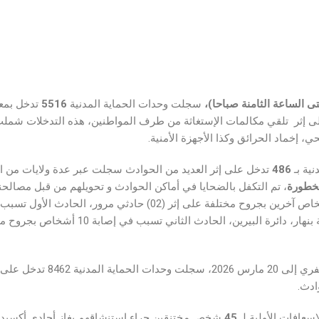
ى الساعة الثامنة
صباحا
)
،
سجلت وحدات الحماية المدنية
5516
تدخل بمع
لى إثر تلقي مكالمات الإستغاثة من طرف المواطنين، هذه التدخلات شمل
ي، إخماد الحرائق وكذا الأجهزة الأمنية.
ية بـ
486
تدخل على إثر العديد من الحوادث سجلت عبر عدة ولايات من 
لخطورة
، تم التكفل بالضحايا في أماكن الحوادث و تحويلهم من قبل مصال
دراجة نارية، على مستوى الطريق الوطني رقم 46
عافات الأولية لـ
45
شخص مختنقين جراء إستنشاقهم بغاز أحادي أكسيد 