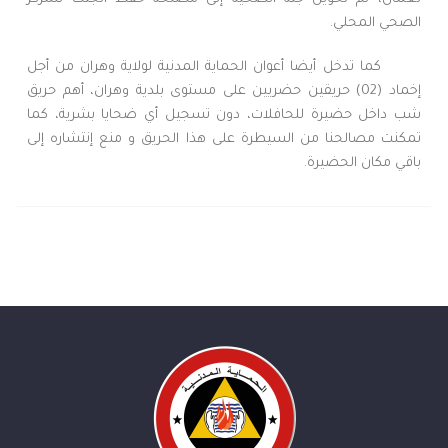
الصحي المحلي.
كما تدخل أيضا أعوان الحماية المدنية لولاية وهران من أجل
إخماد (02) حريقين حضريين على مستوى بلدية وهران، أهم حريق
شب داخل حضيرة للحافلات، دون تسجيل أي ضحايا بشرية، كما
تمكنت مصالحنا من السيطرة على هذا الحريق و منع إنتشاره إلى
باقي مكان الحضيرة.