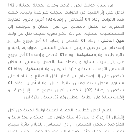
في سياق حوادث المرور، قامت وحدات الحماية المدنية بـ
142
تدخل على إثر العديد من الحوادث سجلت عبر عدة ولايات، خلفت
هذه الحوادث وفاة
04
أشخاص و إصابة
192
أخرين بجروح متفاوتة
الخطورة، تم التكفل بالضحايا في عين المكان و تحويلهم إلى
المستشفيات المحلية، الحوادث الأكثر دموية سجلت بكل من ولاية
عين الدفلى
: وفاة
01
شخص و إصابة 01 أخر بجروح على إثر
إصطدام بين دراجتين ناريتين، بالمكان المسمى العوايدية، بلدية و
دائرة جليدة، ولاية
سكيكدة
: وفاة
01
شخص و إصابة 01 أخر بجروح
على إثر إنحراف سيارة و إصطدامها بالحاجز الإسمنتي، بالمكان
المسمى التوميات، بلدية و دائرة الحروش، ولاية
بسكرة
: وفاة
01
شخص على إثر إصطدام بين قطار لنقل البضائع و شاحنة على
مستوى مدخل بلدية أوماش، دائرة أورلال، ولاية
أدرار
: وفاة
01
شخص و إصابة (02) شخصين أخرين بجروح على إثر إنحراف و
إنقلاب سيارة على الطريق الوطني رقم 52، بلدية و دائرة أدرار.
للعلم، تدخل غطاسوا الحماية المدنية لولاية المدية من أجل
إنتشال 01 إمرأة ذا سن 45 سنة متوفي على مستوى بركة مائية و
المتواجدة بالمكان المسمى : وادي البسباس، بلدية و دائرة سيدي
نعمان، تم تحويل جثة الضحية إلى مصلحة حفظ الجثث للمركز