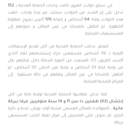
في سياق حوادث المرور، قامت وحدات الحماية المدنية بـ
152
تدخل على إثر العديد من الحوادث سجلت عبر عدة ولايات، خلفت
هذه الحوادث وفاة
04
أشخاص و إصابة
176
أخرين بجروح متفاوتة
الخطورة، تم التكفل بالضحايا في عين المكان و تحويلهم إلى
المستشفيات المحلية.
للعلم، تدخلت الحماية المدنية من أجل تقديم الإسعافات
الأولية لـ 06 أشخاص متسممين جراء إستنشاقهم لغاز أحادي
أكسيد الكربون CO، المنبعث من أجهزة التدفئة داخل منازلهم بكل
من ولاية ميلة 03 أشخاص و ولاية عين الدفلى 03 أشخاص، تم
التكفل بالضحايا في عين المكان ونقلهم في حالة مستقرة إلى
المراكز الصحية المحلية.
كما تدخل غطاسوا الحماية المدنية لولاية باتنة من أجل
إنتشال (02) طفلين ذا سن 11 و 14 سنة متوفيين غرقا ببركة
مائية
، المتواجدة بالمكان المسمى مشتة أولاد بورنان، بلدية و دائرة
الجزار، تم تحويل جثتي الضحيتن إلى مركز حفظ الجثث لمستشفى
بريكة.