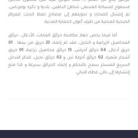
مسموح للسباحة المسمى شاطئ الدلفين، بلدية و دائرة بومرداس،
تم إنتشال الضحايا و تحويلهم إلى مصالح حفظ الجثث للمراكز
الصحية المحلية من طرف أعوان الحماية المدنية.
أما فيما يخص جهاز مكافحة حرائق الغابات، الأدغال، حرائق
المحاصيل الزراعية و النخيل، فقد تم إخماد
23
حريق من بينها :
01
حريق أدغال،
04
حرائق أحراش،
13
حرائق محاصيل زراعية،
01
حريق
أشجار مثمرة،
02
حرائق أحزمة تبن و
02
حرائق نخيل، للذكر التدخل
السريع المسخر سمح بالتحكم و إخماد الحرائق بسرعة و كذا منع
إنتشارها إلى باقي غطاء النباتي.