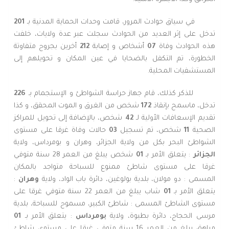
في سياق حوادث المرور، قامت وحدات الحماية المدنية بـ
201
تدخل على إثر العديد من الحوادث سجلت عبر عدة ولايات، خلفت
هذه الحوادث وفاة
07
أشخاص و إصابة
212
أخرين بجروح متفاوتة
الخطورة، تم التكفل بالضحايا في عين المكان و تحويلهم إلى
المستشفيات المحلية.
للذكر كذلك، قام جهاز حراسة الشواطئ و الإستجمام بـ
226
تدخل، ماسمح بإنقاذ
172
شخص من الغرق و الموت المحقق، و كذا
تقديم الإسعافات الأولية لـ
42
شخص، بالإضافة إلى تحويل للمراكز
الصحية
11
شخص، تم تسجيل
03
حالات وفاة غرقا على مستوى
الشواطئ البحر بكل من ولاية الجزائر، وهران و بومرداس، ولاية
الجزائر
: يتعلق الأمر بـ
01
شخص يبلغ من العمر 28 سنة متوفي
غرقا على مستوى شاطئ ممنوع للسباحة متواجد بالمكان
المسمى : دو مولان، بلدية بولوغين، دائرة باب الواد، ولاية
وهران
:
يتعلق الأمر بـ
01
شاب يبلغ من العمر 22 سنة متوفي غرقا على
مستوى الشاطئ المسمى : شاطئ الكبير، مسموح للسباحة، بلدية
مرسى الحجاج، دائرة بطيوة، ولاية
بومرداس
: يتعلق الأمر بـ
01
مراهق يبلغ من العمر 16 سنة متوفي غرقا على مستوى شاطئ