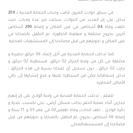
في سياق حوادث المرور، قامت وحدات الحماية المدنية بـ
259
تدخل على إثر العديد من الحوادث سجلت عبر عدة ولايات، حيث
خلفت وفاة
04
أشخاص في عين المكان و إصابة
290
أشخاص
أخرين بجروح مختلفة و متفاوتة الخطورة، تم التكفل بالضحايا في
عين المكان و تحويلهم من قبل مصالحنا إلى المستشفيات المحلية.
كما تدخلت الحماية المدنية من أجل إخماد 06 حرائق حضرية و
مختلفة في كل من ولاية الجزائر 02 حرائق، قسنطينة 02 حرائق و
تيارت 02 حرائق ، دون تسجيل أي ضحايا بشرية في هذه الحرائق ،
تدخل إسعافاتنا مكن من السيطرة عليها و منع إنتشارها إلى باقي
الأماكن المجاورة .
للعلم ، تدخلت الحماية المدنية في ولاية الوادي على إثر إنهيار
جدارين أثناء عملية الحفر بجانب مسكن أرضي، بحي تكسبت، بلدية و
دائرة الوادي ، خلف الحادث وفاة طفلين02 في عمر 05 و 11 سنة و
إصابة 06 أشخاص بجروح، تم التكفل بالضحايا و تحويلهم من قبل
مصالحنا إلى المستشفىالمحلي.