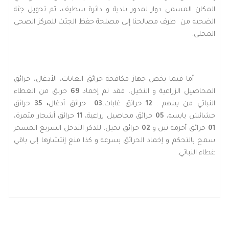
المكان المسمى دوار لمدور بلدية و دائرة سطيف، تم تحويل جثة
الضحية من
طرف مصالحنا إلى مصلحة حفظ الجثث للمركز الصحي
المحلي.
أما فيما يخص جهاز مكافحة حرائق الغابات، الأدغال، حرائق
المحاصيل الزراعية و النخيل، فقد تم إخماد
69
حريق من الغطاء
النباتي من بينهم :
12
حرائق غابات،
03
حرائق أدغال
، 35
حرائق
حشائش يابسة،
05
حرائق محاصيل زراعية،
11
حرائق أشجار مثمرة،
01
حرائق أحزمة تبن و
02
حرائق نخيل، للذكر التدخل السريع المسخر
سمح بالتحكم و إخماد الحرائق بسرعة و كذا منع إنتشارها إلى باقي
غطاء النباتي.