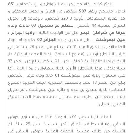
للذكر كذلك، قام جهاز حراسة الشواطئ و الإستجمام بـ
851
تدخل، ماسمح بإنقاذ
587
شخص من الغرق و الموت المحقق، و
كذا تقديم الإسعافات الأولية لـ
220
شخص، بالإضافة إلى تحويل
للمراكز الصحية
44
شخص،
للعلم تم تسجيل 03 حالات وفاة
غرقا في شواطئ البحر
بكل من الولايات التالية :
ولاية الجزائر ،
عين تيموشنت
، على مستوى ولاية
الجزائر
02
حالة وفاة غرقا،
الحالة الأولى : يتعلق الأمر بـ 01 شاب يبلغ من العمر 28 سنة متوفي
غرقا بالشاطئ أرديس (ممنوع للسباحة) بلدية المحمدية، دائرة دار
البيضاء أما الحالة الثانية يتعلق الامر بـ 01 شخص يبلغ من العمر 32
سنة متوفي غرقا بالشاطئ الأزرق بلدية سطاوالي دائرة زرالدة . أما
على مستوى ولاية
عين تيموشنت 01
حالة وفاة غرقا لشخص
يبلغ من العمر 18 سنة بالمنطقة الصخرية الجهة الغربية (ممنوع
للسباحة) بلدية سيدي بن عدة و دائرة عين تيموشنت ، تم تحويل
جثث الضحايا من
طرف مصالحنا إلى مصلحة حفظ الجثث للمركز
الصحي المحلي.
للعلم، تم تسجيل 01 حالة وفاة غرقا على مستوى حوض
السقي بولاية سطيف، يتعلق الأمر بشاب ذا سن 25 سنة، تم
إنتشاله من طرف غطسوا الحماية المدنية بحوض السقي في