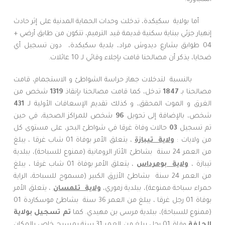
أما بولاية سكيكدة، تدخلت وحدات الحماية المدنية على إثر حادث
إنهيار جزئي ببناية سكنية قديمة قيد الترميم، تتكون من طابق أرضي +
04 طوابق بشارع ديدوش مراد، بلدية سكيكدة، دون تسجيل أي
ضحايا، يذكر أن مصالحنا قامت بإجلاء وقائي لـ 10 عائلات.
بالنسبة لتدخلات جهاز حراسة الشواطئ و الاستجمام، قامت
مصالحنا بـ
1847
تدخل، كما قامت مصالحنا بإنقاذ
1319
شخص من
الغرق و الموت المحقق، و كذلك تقديم الإسعافات الأولية لـ
431
شخص، بالإضافة إلى تحويل
96
شخص للمراكز الصحية، في حين
تم تسجيل
03
حالات وفاة غرقا في شواطئ البحر، على مستوى كل
من ولايات :
ولاية تيبازة
، يتعلق الأمر بوفاة 01 شاب غرقا ، يبلغ
من العمر 24 سنة بشاطئ الأثار الرومانية (ممنوع للسباحة)، ببلدية
تيبازة ،
ولاية بومرداس
، يتعلق الأمر بوفاة 01 شاب غرقا ، يبلغ
من العمر 24 سنة بشاطئ الأزرق الكبير (مسموح للسباحة، الراية
حمراء سباحة ممنوعة)، ببلدية زموري،
ولاية تلمسان
، يتعلق الأمر
بوفاة 01 رجل غرقا ، يبلغ من العمر 36 سنة بشاطئ موسكاردة 01
(ممنوع للسباحة)، ببلدية مرسى بن مهيدي. كما
تم تسجيل بولاية
الجلفة
وفاة 01 رجل يبلغ من العمر 31 سنة بمسبح خاص بالمكان