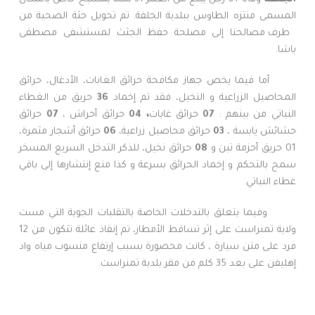
المسمى منتزه الطاوس ببلدية الجلفة. تم تحويل جثة الضحية من
طرف مصالحنا إلى مصلحة حفظ الجثث لمستشفى مصطفى
باشا.
أما فيما يخص جهاز مكافحة حرائق الغابات، الأدغال، حرائق
المحاصيل الزراعية و النخيل، فقد تم إخماد
36
حريق من الغطاء
النباتي من بينهم :
07
حرائق غابات
، 04
حرائق أحراش ،
07
حرائق
حشائش يابسة ،
03
حرائق محاصيل زراعية،
06
حرائق أشجار مثمرة،
01 حريق أحزمة تبن و
08
حرائق نخيل، للذكر التدخل السريع المسخر
سمح بالتحكم و إخماد الحرائق بسرعة و كذا منع إنتشارها إلى باقي
غطاء النباتي.
وفيما يتعلق بالتدخلات الخاصة بالتقلبات الجوية التي مست
ولاية تمنراست على إثر تساقط الأمطار، تم إنقاذ عائلة تتكون من 12
فرد على متن سيارة ، كانت محصورة بسبب إرتفاع منسوب مياه واد
إهليفن على بعد 35 كلم من مقر بلدية تمنراست.