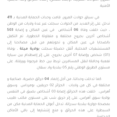
الأمنية.
في سياق حوادث المرور، قامت وحدات الحماية المدنية بـ
411
تدخل على إثر العديد من الحوادث سجلت عبر عدة ولايات من الوطن
، حيث خلفت وفاة
06
أ
شخاص في عين المكان و إصابة
503
أشخاص أخرين بجروح مختلفة و متفاوتة الخطورة، تم التكفل
بالضحايا في عين المكان و تحويلهم من قبل مصالحنا إلى
المستشفيات المحلية، أثقل حصيلة سجلت
بولاية ميلة
، بوفاة
(01) شخص وإصابة 07 أخرين بجروح، على إثر إصطدام بين سيارة
نفعية وحافلة لنقل المسافرين تربط بين خط فرجيوة وورقلة، على
مستوى الطريق الوطني رقم 05 ببلدية واد سقان.
كما تدخلت وحداتنا، من أجل إخماد
04
حرائق حضرية، صناعية و
مختلفة في كل من ولايات : الجزائر 02 حريقين، بومرداس وسوق
أهراس، خلفت هذه الحرائق إصابة 03 أشخاص بضيق في التنفس
بولاية سوق أهراس، على إثر حريق شب على مستوى مكتب طبيب
بمصحة جوارية ببلدية سدراتة، تدخل أعوان الحماية المدنية مكن من
السيطرة على هذه الحرائق و منع إنتشارها إلى باقي الأماكن
المجاورة.