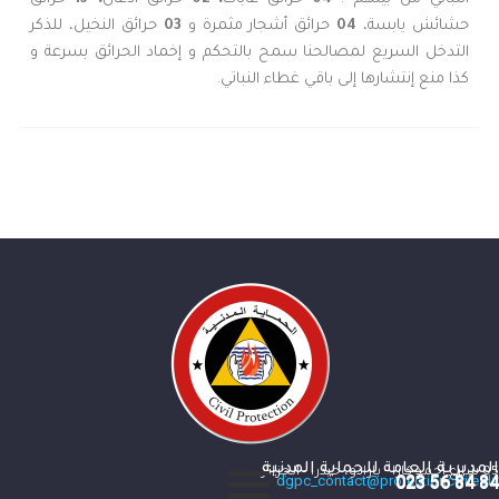
حشائش يابسة،
04
حرائق أشجار مثمرة و
03
حرائق النخيل، للذكر
التدخل السريع لمصالحنا سمح بالتحكم و إخماد الحرائق بسرعة و
كذا منع إنتشارها إلى باقي غطاء النباتي.
المديرية العامة للحماية المدنية
05 شارع أحمد كارا - بارادو، حيدرا - الجزائر
84 84 56 023
dgpc_contact@protectioncivile.dz
84 84 56 023