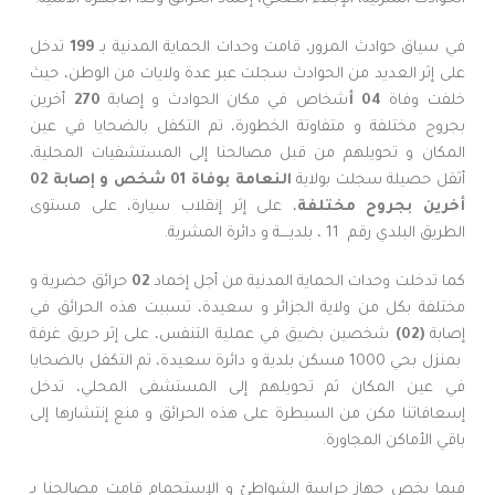
في سياق حوادث المرور، قامت وحدات الحماية المدنية بـ
199
تدخل
على إثر العديد من الحوادث سجلت عبر عدة ولايات من الوطن، حيث
خلفت وفاة
04
أ
شخاص في مكان الحوادث و إصابة
270
أخرين
بجروح مختلفة و متفاوتة الخطورة، تم التكفل بالضحايا في عين
المكان و تحويلهم من قبل مصالحنا إلى المستشفيات المحلية،
أثقل حصيلة سجلت بولاية
النعامة
بوفاة 01 شخص و إصابة 02
أخرين بجروح مختلفة
، على إثر إنقلاب سيارة، على مستوى
الطريق البلدي رقم 11 ، بلديــــة و دائرة المشرية.
كما تدخلت وحدات الحماية المدنية من أجل إخماد
02
حرائق حضرية و
مختلفة بكل من ولاية الجزائر و سعيدة، تسببت هذه الحرائق في
إصابة
(02)
شخصين بضيق في عملية التنفس، على إثر حريق غرفة
بمنزل بحي 1000 مسكن بلدية و دائرة سعيدة، تم التكفل بالضحايا
في عين المكان ثم تحويلهم إلى المستشفى المحلي، تدخل
إسعافاتنا مكن من السيطرة على هذه الحرائق و منع إنتشارها إلى
باقي الأماكن المجاورة.
فيما يخص جهاز حراسة الشواطئ و الإستجمام قامت مصالحنا بـ