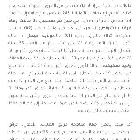
1013
تدخل، حيث تم إنقاذ
713
شخص من الغرق و الموت المحقق، و
كذلك تقديم الإسعافات الأولية لـ
243
شخص، بالإضافة إلى تحويل
54
شخص للمراكز الصحية،
في حين تم تسجيل 05 حالات وفاة
غرقا بالشواطئ البحر،
في كل من ولاية جيجل
(02)
حالتين،
سكيكدة
(02)
حالتين، بجاية
(01)
حالة،
ولاية جيجل
:
الحالة
الأولى يتعلق الأمر بوفاة 01 رجل غرقا يبلغ من العمر 55 سنة
بشاطئ التربة الحمراء بلدية جيجل أما الحالة الثانية يتعلق الأمر بوفاة
01 طفل غرقا يبلغ من العمر 13 سنة بشاطئ مريغة بلدية العوانة
،
ولاية سكيكدة
:
الحالة الأولى يتعلق الأمر بوفاة 01 شاب غرقا يبلغ
من العمر 19 سنة بشاطئ رأس لقبيبة بلدية الشرائع، أما الحالة
الثانية يتعلق الأمر بوفاة 01 مراهقة غرقا تبلغ من العمر 17 سنة
بشاطئ واد القصب بلدية فلفلة،
ولاية بجاية
:
يتعلق الأمر بوفاة 01
طفل غرقا يبلغ من العمر 14 سنة بشاطئ سوق الإثنين بلدية سوق
الإثنين، تم تحويل جثث الضحايا من طرف مصالحنا إلى مصالح حفظ
الجثث للمستشفيات المحلية.
أما فيما يخص جهاز مكافحة حرائق الغابات، الأدغال، حرائق
المحاصيل الزراعية و النخيل، فقد تم إخماد
26
حريق من الغطاء
النباتي من بينهم :
04
حرائق غابات
، 02
حرائق ادغال
، 13
حرائق