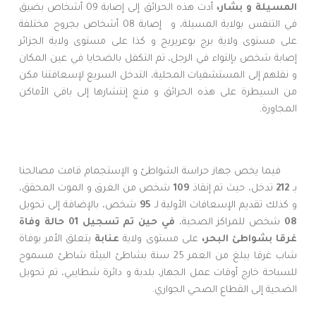
المسيلة و بشار،
أدت هذه الحرائق إلى إصابة 09 أشخاص بضيق
في التنفس بولاية المسيلة، و إصابة 08 أشخاص بجروح مختلفة
على مستوى ولاية برج بوعريريج و كذا على مستوى ولاية الجزائر
إصابة شخص بإلتواء في الرجل، تم التكفل بالضحايا في عين المكان
و نقلهم إلى المستشفيات المحلية، التدخل السريع لإسعافتنا مكن
من السيطرة على هذه الحرائق و منع إنتشارها إلى باقي الأماكن
المجاورة.
فيما يخص جهاز حراسة الشواطئ و الإستجمام قامت مصالحنا
بـ
212
تدخل، حيث تم إنقاذ
109
شخص من الغرق و الموت المحقق،
و كذلك تقديم الإسعافات الأولية لـ
95
شخص، بالإضافة إلى تحويل
08
شخص للمراكز الصحية،
في حين تم تسجيل 01 حالة وفاة
غرقا بشواطئ البحر،
على مستوى ولاية
عنابة
يتعلق الأمر بوفاة
شاب غرقا يبلغ من العمر 25 سنة بشاطئ البيئة شاطئ مسموح
للسباحة خارج أوقات عمل الجهاز، بلدية و دائرة شطايبي، تم تحويل
الضحية إلى القطاع الصحي الجواري.