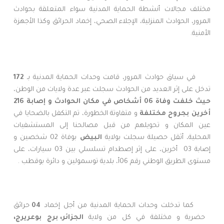
مختلف مجالات أنشطة الحماية المدنية سواء المتعلقة بحوادث
المرور، الحوادث المنزلية، الإجلاء الصحي، إخماد الحرائق وكذا الأجهزة
الأمنية.
في سياق حوادث المرور، قامت وحدات الحماية المدنية بـ
172
تدخل على إثر العديد من الحوادث سجلت عبر عدة ولايات من الوطن،
حيث خلفت وفاة 06 أشخاص في مكان الحوادث و
إصابة 216
أخرين بجروح مختلفة
و متفاوتة الخطورة، تم التكفل بالضحايا في
عين المكان و تحويلهم من قبل مصالحنا إلى المستشفيات
المحلية، أثقل حصيلة سجلت بولاية
البيض
بوفاة 02 شخصين و
إصابة 03 أخرين، على إثر إصطدام تسلسلي بين 03 سيارات، على
مستوى الطريق الوطني رقم 06أ، بلدية توسمولين و دائرة بوقطب .
كما تدخلت وحدات الحماية المدنية من أجل إخماد
04
حرائق
حضرية و مختلفة في كل من ولاية
الجزائر، برج بوعريرج،