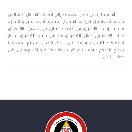
أما فيما يخص جهاز مكافحة حرائق الغابات، الأدغال، حشائش
يابسة، المحاصيل الزراعية، الأشجار المثمرة، أحزمة التبن و النخيل،
فقد تم إخماد
15
حريق من الغطاء النباتي من بينهم :
05
حرائق
غابات،
02
حريقي أدغال،
06
حرائق حشائش يابسة،
01
حريق أشجار
المثمرة و
01
حريق أحزمة التبن، للذكر التدخل السريع لمصالحنا
سمح بالتحكم و إخماد الحرائق بسرعة و كذا منع إنتشارها إلى باقي
غطاء النباتي.