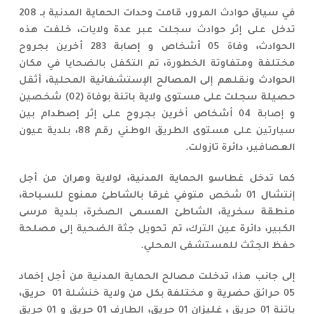
في سياق حوادث المرور، قامت وحدات الحماية المدنية بـ 208
تدخل على إثر حوادث سجلت عبر عدة ولايات، خلفت هذه
الحوادث، وفاة 05 أشخاص و إصابة 283 أخرين بجروح
مختلفة ومتفاوتة الخطورة، تم التكفل بالضحايا في مكان
الحوادث ونقلهم إلى المصالح الإستشفائية المحلية، أثقل
حصيلة سجلت على مستوى ولاية باتنة بوفاة (02) شخصين
و إصابة 04 أشخاص أخرين بجروح على إثر إصطدام بين
سيارتين على مستوى الطريق الوطني رقم 88، بلدية عيون
العصافير، دائرة تازولت
.
كما تدخل غطاسو الحماية المدنية، لولاية وهران من أجل
إنتشال 01 شخص متوفي غرقا بالشاطئ ممنوع للسباحة،
منطقة سخرية، الشاطئ المسمى الصخرة، بلدية مرسى
الكبير، دائرة عين الترك، تم تحويل جثة الضحية إلى مصلحة
حفظ الجثث للمستشفى المحلي
.
إلى جانب هذا، تدخلت مصالح الحماية المدنية من أجل إخماد
05 حرائق حضرية و مختلفة بكل من ولاية خنشلة 01 حريق،
باتنة 01 حريق ، غليزان 01 حريق، الطارف 01 حريق و 01 حريق