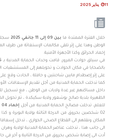
11 يناير 2025
خلال الفترة الممتدة ما
بين 09 إلى 11 جانفي 2025
سجلت 
الوطن وهذا على إثر تلقي مكالمات الإستغاثة من طرف المو
إخماد الحرائق وكذا الأجهزة الأمنية.
في سياق حوادث المرور، قامت وحدات الحماية المدنية بـ
315
على إثر إصطدام مابين شاحنتين و حافلة ، الحادث وقع على مستوى الطري
كما تدخلت الحماية المدنية من أجل تقديم الإسعافات الأولي
الظهيرة بلدية صالح بوشعور ولاية سكيكدة ، تم تحويل 
للعلم، تدخلت مصالح الحماية المدنية من أجل
إخماد 04 حرائق حضرية و مختلفة
المكان ونقلهم الى القطاع الصحي الجواري ، تدخل إسعافاتن
أدت الى إصابة شخص بحروق من الدرجة الثانية و أخر في حا