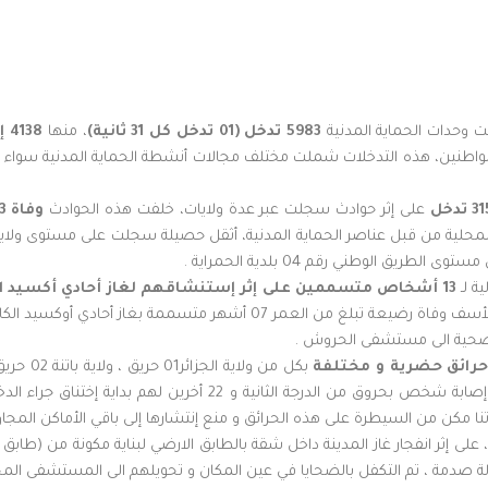
وحدات الحماية المدنية
5983 تدخل (01 تدخل كل 31 ثانية)
، منها
4138 إجلاء صحي
اطنين، هذه التدخلات شملت مختلف مجالات أنشطة الحماية المدنية سواء المت
 تدخل
على إثر حوادث سجلت عبر عدة ولايات، خلفت هذه الحوادث
وفاة 13 شخص و إصابة 341 أخرين
ق الوطني رقم 04 بلدية الحمراية .
ة لـ
13 أشخاص متسممين على إثر إستنشاقهم لغاز أحادي أكسيد الكربون CO
داخل مساكنهم عبر عدة ولايات من الوطن ، مع تسجيل للأسف وفاة رضيعة تب
الضحية الى مستشفى الحروش .
02 شخصين بحروق من الدرجة الثالثة بولاية البويرة و كذا إصابة شخص ب
ا مكن من السيطرة على هذه الحرائق و منع إنتشارها إلى باقي الأماكن المجاو
لة صدمة ، تم التكفل بالضحايا في عين المكان و تحويلهم الى المستشفى المح