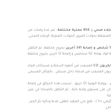
و
856 عملية مختلفة
، عبر عدة ولايات من
علقة بحوادث المرور، الحوادث المنزلية، الإجلاء الصحي،
بجروح مختلفة، تم التكفل
بالضحايا في مكان الحوادث و تحويلهم إلى المستشفيات المحلية من قبل عناصر الحماية المدنية، أثقل حصيلة سجلت على مستوى ولاية الواد بوفاة 02 شخصين و إصابة 12 اخرين بجروح مختلفة
المنبعث من أجهزة التدفئة و مسخانات الماء
لغ من العمر 07 أشهر متسممة بغاز أحادي أوكسيد الكاربون المنبعث من مدفاة داخل مسكن ، بالمكان المسمى
بكل من ولاية الجزائر01 حريق ، ولاية باتنة 02 حريق ، وولاية البويرة 01 حريق ، تسببت هذه الحرائق في إصابة
حروق من الدرجة الثانية و 22 أخرين لهم بداية إختناق جراء الدخان على مستوى ولاية باتنة ، تم التكفل بالضحايا في عين
رة.
الى جانب هذا ، تدخلت عناصر الحماية المدنية لولاية وهران ، على إثر انفجار غاز المدينة داخل شقة بالطابق الارضي لبناية مكونة من (طابق أرضي +5 ) ، تقع بحي العقيد لطفي بلدية ودائرة بئر الجير ،
لي .