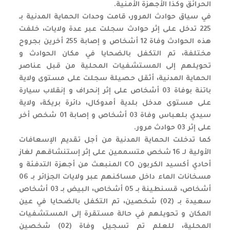
الحرائق وكذا الأجهزة الأمنية.
في سياق حوادث المرور، قامت وحدات الحماية المدنية بـ
225 تدخل على إثر حوادث سجلت عبر عدة ولايات، خلفت
هذه الحوادث وفاة 12 أشخاص و إصابة 255 أخرين بجروح
مختلفة، تم التكفل بالضحايا في مكان الحوادث و
تحويلهم إلى المستشفيات المحلية من قبل عناصر
الحماية المدنية، أثقل حصيلة سجلت على مستوى ولاية
باتنة بوفاة 03 أشخاص على إثر إنحراف و إنقلاب سيارة
على مستوى مدخل بلدية أمدوكال، دائرة بريكة، ولاية
سيدي بلعباس وفاة 03 أشخاص و إصابة 01 شخص أخر
على إثر 03 حوادث مرور.
كما تدخلت الحماية المدنية من أجل تقديم الإسعافات
الأولية لـ 16 شخص متسممين على إثر إستنشاقهم لغاز
أحادي أكسيد الكربون CO المنبعث من أجهزة التدفئة و
مسخانات الماء داخل مساكنهم عبر ولايات الجزائر بـ 06
أشخاص، قسنطينة بـ 05 أشخاص، البيض بـ 03 أشخاص
سعيدة بـ (02) شخصين، تم التكفل بالضحايا في عين
المكان و تحويلهم في حالة مستقرة إلى المستشفيات
المحلية، للعلم تم تسجيل وفاة (02) شخصين