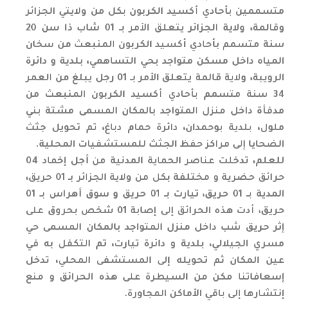
متسممين بأحادي أكسيد الكربون بكل من ولايتي الجزائر
وقالمة، ولاية الجزائر يتعلق الأمر بـ 01 شاب ذا سن 20
سنة متسمم بأحادي أكسيد الكربون المنبعث من سخان
المياه داخل مسكن متواجد بحي التساهمي، بلدية و دائرة
الرويبة، ولاية قالمة يتعلق الأمر بـ 01 رجل يبلغ من العمر
34 سنة متسمم بأحادي أكسيد الكربون المنبعث من
مدفأة داخل منزل المتواجد بالمكان المسمى مشتة بني
ملول، بلدية بوحمدان، دائرة حمام دباغ، تم تحويل جثث
الضحايا إلى مراكز حفظ الجثث للمستشفيات المحلية.
للعلم، تدخلت عناصر الحماية المدنية من أجل إخماد 04
حرائق حضرية و مختلفة بكل من ولاية الجزائر بـ 01 حريق،
المدية بـ 01 حريق، تيارت بـ 01 حريق و سوق أهراس بـ 01
حريق، أدت هذه الحرائق إلى إصابة 01 شخص بحروق على
إثر حريق شب داخل منزل المتواجد بالمكان المسمى حي
مسري الجيلالي، بلدية و دائرة تيارت، تم التكفل به في
عين المكان ثم تحويله إلى المستشفى المحلي، تدخل
إسعافاتنا مكن من السيطرة على هذه الحرائق و منع
إنتشارها إلى باقي الأماكن المجاورة.