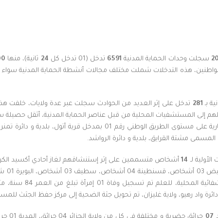
سجلت وحدات الحماية المدنية
6591
تدخل (01 تدخل كل
24
ثانية)، منها
00
اطنين، هذه التدخلات شملت مختلف مجالات أنشطة الحماية المدنية سواء المت
ة بـ
281
تدخل على إثر العديد من الحوادث سجلت عبر عدة ولايات، خلفت هذ
المسمى مشتة القرايق، بلدية و دائرة الرواشد.
لأولية لـ
14
أشخاص متسممين على إثر إستنشاقهم لغاز أحادي أكسيد الكر
المكان و تحويلهم في حا
دائرة واد رهيو، ولاية غليزان، تم تحويل جثة الضحية إلى مركز حفظ الجثث لل
د
07