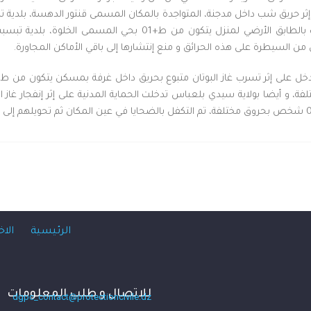
 الثالثة على إثر حريق شب داخل مدجنة، المتواجدة بالمكان المسمى قنتور الدهسة، بلدي
01 شخص بحروق طفيفة على إثر حريق شب داخل مرأب بالطابق الأرضي ل
من السيطرة على هذه الحرائق و منع إنتشارها إلى باقي الأماكن المجاورة.
الرئيسية
الاخ
للاتصال و طلب المعلومات
dgpc_contact@protectioncivile.dz