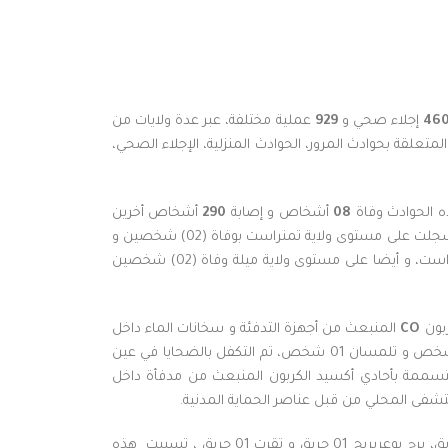
46
إجلاء صحي و
929
عملية مختلفة، عبر عدة ولايات من
علقة بحوادث المرور، الحوادث المنزلية، الإجلاء الصحي،
ه الحوادث وفاة
08
أشخاص و إصابة
290
أشخاص أخرين
بجروح متفاوتة، تم التكفل بالضحايا في عين المكان و تحويلهم إلى المستشفيات المحلية من قبل عناصر الحماية المدنية، أثقل حصيلة سجلت على مستوى ولاية تمنراست بوفاة (02) شخصين و
إصابة 01 أخر بجروح على إثر إصطدام بين شاحنة و دراجة نارية على مستوى الطريق الوطني رقم 01 بمدخل قرية أتول، بلدية و دائرة تمنراست، و أيضا على مستوى ولاية ميلة وفاة (02) شخصين
بون
CO
المنبعث من أجهزة التدفئة و سخانات الماء داخل
منازلهم في كل من ولايات ولاية المدية (02) شخصين، البيض 03 أشخاص، قسنطينة 04 أشخاص، سطيف 03 أشخاص، البويرة 01 شخص و تلمسان 01 شخص، تم التكفل بالضحايا في عين
لة مستقرة إلى المصالح الإستشفائية المحلية، للعلم تم تسجيل وفاة 01 إمرأة تبلغ من العمر 84 سنة، متسممة بأحادي أكسيد الكربون المنبعث من مدفأة داخل
مستشفى المحلي من قبل عناصر الحماية المدنية.
حرائق حضرية و مختلفة في كل من ولاية الجزائر 04 حرائق، المدية 01 حريق، برج بوعريريج 01 حريق و تقرت 01 حريق ، تسببت هذه