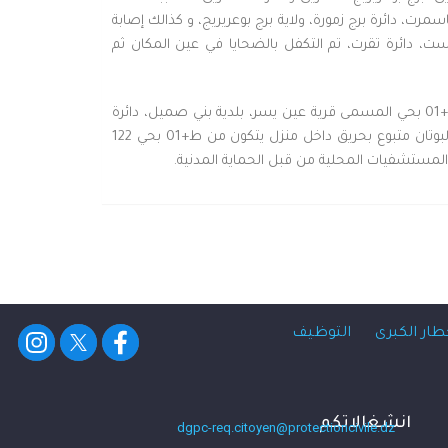
ة تاسمرت، دائرة برج زمورة، ولاية برج بوعريريج، و كذالك إصابة
منزل يتكون من ط+01 بحي المسمى الخلوة، بلدية تبسبست، دائرة تقرت، تم التكفل بالضحايا في عين المكان ثم
كما قامت مصالح الحماية المدنية لولاية تلمسان بالتدخل على إثر تسرب غاز البوتان متبوع بحريق داخل غرفة بمسكن يتكون من ط+01 بحي المسمى قرية عين يسر، بلدية بني صميل، دائرة
أولاد ميمون، تم تسجيل إصابة (02) شخصين بحروق مختلفة، و أيضا بولاية سيدي بلعباس تدخلت الحماية المدنية على إثر إنفجار غاز البوتان متبوع بحريق داخل منزل يتكون من ط+01 بحي 122
طار الكبرى
التوظيف
انشغالاتكم
dgpc-req.citoyen@protectioncivile.dz