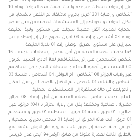
على إثر حوادث سجلت عبر عدة ولايات، خلفت هذه الحوادث وفاة 10
أشخاص و إصابة 201 أخرين بجروح مختلفة، تم التكفل بالضحايا في
مكان الحوادث و تحويلهم إلى المستشفيات المحلية من قبل عناصر
الحماية المدنية، أثقل حصيلة سجلت على مستوى ولاية المنيعة
بوفاة 03 أشخاص و إصابة 03 اخرين بجروح على إثر إصطدام بين
سيارتين على مستوى الطريق الوطني رقم 01 بلدية المنيعة .
كما تدخلت الحماية المدنية من أجل تقديم الإسعافات الأولية لـ 16
شخص متسممين على إثر إستنشاقهم لغاز أحادي أكسيد الكربون
CO المنبعث من أجهزة التدفئة و مسخانات الماء داخل مساكنهم
عبر ولايات الجزائر 08 أشخاص ، أم البواقي 04 أشخاص ، خنشلة 03
أشخاص و الشلف 01 شخص ، تم التكفل بالضحايا في عين المكان
و تحويلهم في حالة مستقرة إلى المستشفيات المحلية.
للعلم، تدخلت عناصر الحماية المدنية من أجل إخماد 08 حرائق
حضرية ، صناعية ومختلفة بكل من ولاية الجزائر بـ (04) حرائق، عين
صالح بـ 01 حريق ، ميلة 01 حريق ، قسنطينة 01 حريق و مستغانم
01 حريق ، أدت هاته الحرائق الى إصابة 01 شخص بحروق سطحية و
أخر في حالة صدمة إثر حريق شب بقارورة غاز البوتان لشقة تقع
بالطابق الثالث لعمارة مكونة من طابق (أرضي+9 )بحي عدل قريشي