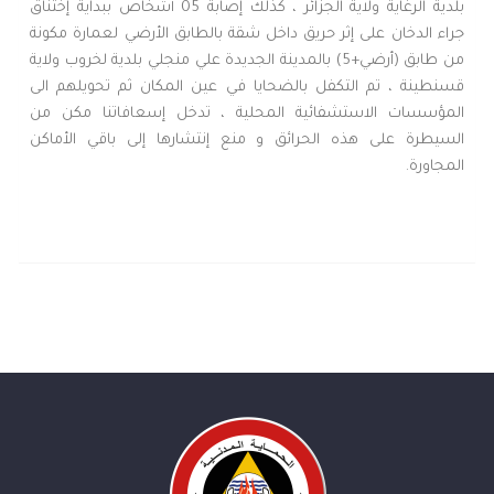
بلدية الرغاية ولاية الجزائر ، كذلك إصابة 05 أشخاص ببداية إختناق
جراء الدخان على إثر حريق داخل شقة بالطابق الأرضي لعمارة مكونة
من طابق (أرضي+5) بالمدينة الجديدة علي منجلي بلدية لخروب ولاية
قسنطينة ، تم التكفل بالضحايا في عين المكان ثم تحويلهم الى
المؤسسات الاستشفائية المحلية ، تدخل إسعافاتنا مكن من
السيطرة على هذه الحرائق و منع إنتشارها إلى باقي الأماكن
المجاورة.