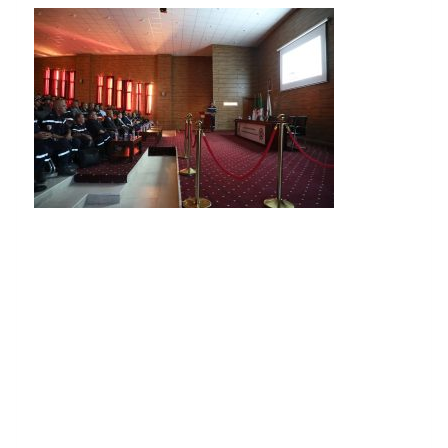
ف
ي
إ
ط
ا
ر
ا
ل
ز
ي
ا
ر