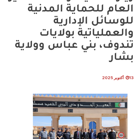
عام للحماية المدنية
وسائل الإدارية
لعملياتية بولايات
دوف، بني عباس وولاية
ار