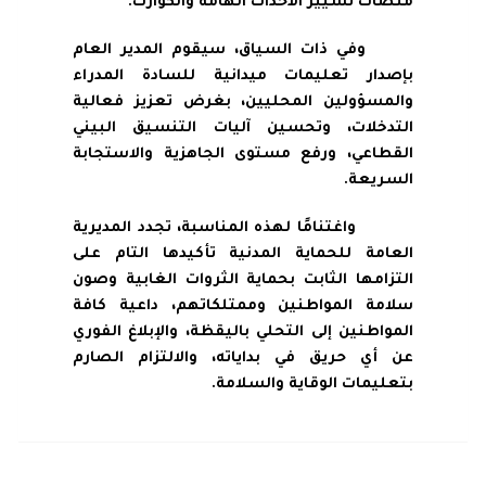
منصات تسيير الأحداث الهامة والكوارث.
وفي ذات السياق، سيقوم المدير العام
بإصدار تعليمات ميدانية للسادة المدراء
والمسؤولين المحليين، بغرض تعزيز فعالية
التدخلات، وتحسين آليات التنسيق البيني
القطاعي، ورفع مستوى الجاهزية والاستجابة
السريعة.
واغتنامًا لهذه المناسبة، تجدد المديرية
العامة للحماية المدنية تأكيدها التام على
التزامها الثابت بحماية الثروات الغابية وصون
سلامة المواطنين وممتلكاتهم، داعية كافة
المواطنين إلى التحلي باليقظة، والإبلاغ الفوري
عن أي حريق في بداياته، والالتزام الصارم
بتعليمات الوقاية والسلامة.