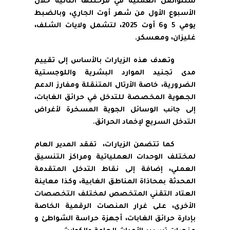
ستتواصل العملية في مرحلتها الثانية خلال
الأسبوع الأول من شهر أوت الجاري، وبالضبط
يومي 5 و6 أوت 2025، لتشمل ولايات الشلف،
غليزان، ومعسكر.
وتهدف هذه الزيارات بالأساس إلى تقييم
مدى تجنيد الموارد البشرية واللوجستية
الضرورية، خاصة الأرتال المتنقلة ومفارز الدعم
الجهوية المخصصة للتدخل في حرائق الغابات،
إلى جانب الوسائل الجوية المسخرة لأغراض
التدخل السريع لإخماد الحرائق.
كما تتضمن الزيارات، تفقد المدير العام
لمختلف الوحدات العملياتية ومراكز التنسيق
العملي، إضافة إلى نقاط التدخل المتقدمة
المحدثة بمحاذاة المناطق الغابية، وكذا معاينة
العتاد التقني المتخصص لمختلف التخصصات
الأخرى، على غرار المنصات الرقمية الخاصة
بإدارة حرائق الغابات، أجهزة حراسة الشواطئ و