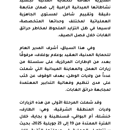
المديرية العامة للحماية المدنية تجسيد
نشاطاتها الميدانية الرامية إلى ضمان متابعة
دقيقة وتقييم شامل لمستوى الجاهزية
العملياتية لمختلف وحداتها المتخصصة،
لاسيما في ظل التزايد الملحوظ لمخاطر حرائق
الغابات خلال فصل الصيف.
وفي هذا السياق، أشرف المدير العام
للحماية المدنية، العقيد بوعلام بوغلاف، مرفوقًا
بعدد من الإطارات المركزية، على سلسلة من
زيارات العمل والمعاينة الميدانية التي شملت
عدداً من ولايات الوطن، بهدف الوقوف عن كثب
على مدى تنظيم وفعالية التدابير المعتمدة
لمجابهة حرائق الغابات.
وقد شملت المرحلة الأولى من هذه الزيارات
ولايات المنطقة الشرقية، وهي: الطارف،
خنشلة، أم البواقي، قسنطينة و بجاية، خلال
الفترة الممتدة من 19 إلى 23 جويلية 2025، بحيث