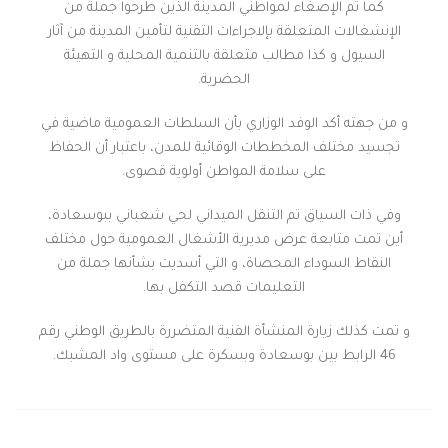
كما تم الإصغاء لمواطني المدينة الذين طرحوا جملة من
الإنشغالات المتعلقة بإلاجراءات التقنية لتأمين المدينة من آثار
السيول و كذا مطالب متعلقة بالتنمية المحلية و التهيئة
الحضرية.
و من جهته أكد الوفد الوزاري بأن السلطات العمومية ماضية في
تجسيد مختلف المخططات الوقائية للمدن، باعتبار أن الحفاظ
على سلامة المواطن أولوية قصوى.
وفي ذات السياق تم التنقل الميداني لحي شعباني ببوسعادة،
أين تمت متابعة عرض مديرية الأشغال العمومية حول مختلف
النقاط السوداء المحصاة، و التي أسديت بشأنها جملة من
التعليمات قصد التكفل بها.
و تمت كذلك زيارة المنشأة الفنية المتضررة بالطريق الوطني رقم
46 الرابط بين بوسعادة وبسكرة على مستوى واد المشبك.