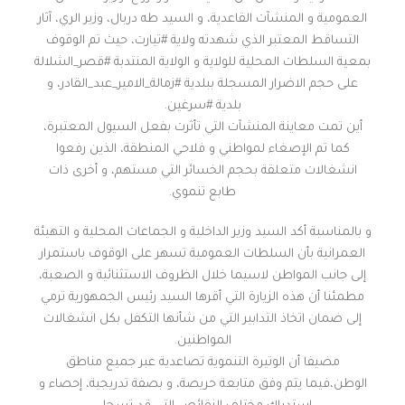
العمومية و المنشآت القاعدية، و السيد طه دربال، وزير الري، آثار
التساقط المعتبر الذي شهدته ولاية #تيارت، حيث تم الوقوف
بمعية السلطات المحلية للولاية و الولاية المنتدبة #قصر_الشلالة
على حجم الاضرار المسجلة ببلدية #زمالة_الامير_عبد_القادر، و
بلدية #سرغين.
أين تمت معاينة المنشآت التي تأثرت بفعل السيول المعتبرة،
كما تم الإصغاء لمواطني و فلاحي المنطقة، الذين رفعوا
انشغالات متعلقة بحجم الخسائر التي مستهم، و أخرى ذات
طابع تنموي.
و بالمناسبة أكد السيد وزير الداخلية و الجماعات المحلية و التهيئة
العمرانية بأن السلطات العمومية تسهر على الوقوف باستمرار
إلى جانب المواطن لاسيما خلال الظروف الاستثنائية و الصعبة،
مطمئنا أن هذه الزيارة التي أقرها السيد رئيس الجمهورية ترمي
إلى ضمان اتخاذ التدابير التي من شأنها التكفل بكل انشغالات
المواطنين.
مضيفا أن الوتيرة التنموية تصاعدية عبر جميع مناطق
الوطن،فيما يتم وفق متابعة حريصة، و بصفة تدريجية، إحصاء و