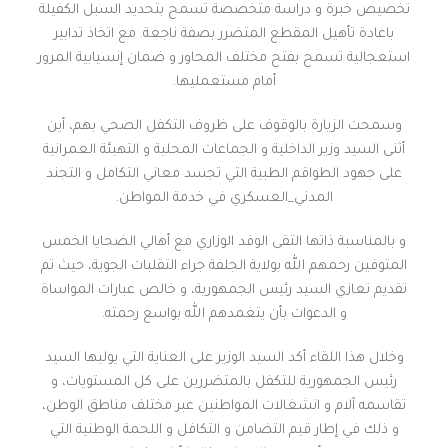
تخصيص خبرة و دراسة متخصصة تسمح بتحديد السبل الكفيلة
باعادة تأهيل المقطع المتضرر بصفة ناجعة. مع اتخاذ تدابير
استعجالية تسمح بفتح مختلف المحاور و ضمان إنسيابية المرور
أمام مستعمليها.
وسمحت الزيارة بالوقوف على ظروف التكفل الصحي بهم، أين
أثنى السيد وزير الداخلية و الجماعات المحلية و التهيئة العمرانية
على جهود الطواقم الطبية التي تجسد معاني التكامل و التجند
المدني_العسكري في خدمة المواطن.
و بالمناسبة ذاتها التقى الوفد الوزاري مع أهالي الضحايا الخمس
المتوفين رحمهم الله بولاية الجلفة جراء التقلبات الجوية، حيث تم
تقديم تعازي السيد رئيس الجمهورية، و خالص عبارات المواساة
و الدعوات بأن يتغمدهم الله بواسع رحمته.
وخلال هذا اللقاء أكد السيد الوزير على العناية التي يوليها السيد
رئيس الجمهورية للتكفل بالمتضررين على كل المستويات، و
تقاسمه آلام و انشغالات المواطنين عبر مختلف مناطق الوطن،
و ذلك في إطار قيم التضامن و التكافل و اللحمة الوطنية التي