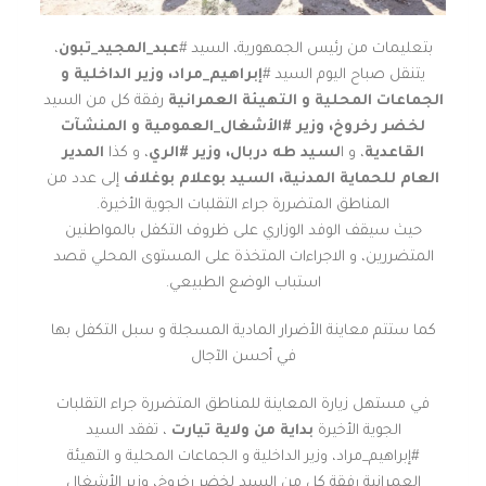
بتعليمات من رئيس الجمهورية، السيد #
عبد_المجيد_تبون
،
يتنقل صباح اليوم السيد #
إبراهيم_مراد،
وزير الداخلية و
الجماعات المحلية و التهيئة العمرانية
رفقة كل من السيد
لخضر رخروخ، وزير #الأشغال_العمومية و المنشآت
القاعدية
، و ا
لسيد طه دربال، وزير #الري
، و كذا
المدير
العام للحماية المدنية، السيد بوعلام بوغلاف
إلى عدد من
المناطق المتضررة جراء التقلبات الجوية الأخيرة.
حيث سيقف الوفد الوزاري على ظروف التكفل بالمواطنين
المتضررين، و الاجراءات المتخذة على المستوى المحلي قصد
استباب الوضع الطبيعي.
كما ستتم معاينة الأضرار المادية المسجلة و سبل التكفل بها
في أحسن الآجال
في مستهل زيارة المعاينة للمناطق المتضررة جراء التقلبات
الجوية الأخيرة
بداية من ولاية تيارت
، تفقد السيد
#إبراهيم_مراد، وزير الداخلية و الجماعات المحلية و التهيئة
العمرانية رفقة كل من السيد لخضر رخروخ، وزير الأشغال