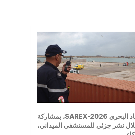
تحت إشراف القوات البحرية للواجهة البحرية “وسط”، تم اليوم تنفيذ تمرين البحث والإنقاذ البحري SAREX-2026، بمشاركة
 خلال نشر جزئي للمستشفى الميداني،
اء.