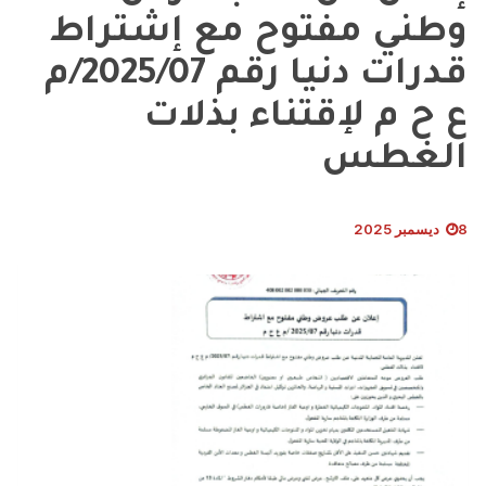
وطني مفتوح مع إشتراط
قدرات دنيا رقم 2025/07/م
ع ح م لإقتناء بذلات
الغطس
8 ديسمبر 2025