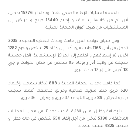
بالنسبة لعمليات الإجلاء الصحي قامت وحداتنا بـ
15776
تدخــل،
أيـن تم من خلالها إســعاف و إجلاء
15440
جريح و مريض إلى
المستشفيات من طرف أعوان الحــماية المدنيـة.
وفي سياق حوادث المرور قامت وحدات الحماية المدنية بـ
2035
تـدخـل من أجل
1165
حادث مرور أدت إلى وفاة
25
شخص و جرح
1282
آخرين تم إسعافهم و نقلهم إلى المراكز الإستشفائية، أثقل حصــيلة
سجلت في ولايــة
أدرار
بوفاة
05
شخص في مكان الحوادث و جرح
18
آخرين على إثر 12 حادث مرور.
كما قامت وحدات الحماية المدنية بـ
888
تدخلا سمحت بإخـــماد
520
حريق منها منزلية، صناعية وحرائق مــختلفـة، أهمها سجلت
بولاية الجزائر بـ
89
حريق، البليدة بـ 37 حريق و وهران بـ 36 حريق.
بالإضافة وخلال نفس الفترة، قامت وحداتنا في مجال العمليات
المختلفة بـ
5390
تدخـل من أجل إنقاذ
650
شخص في حالة خطر
و
تغطية
4825
عملية اسعاف.