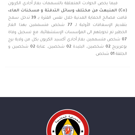
فيما يخص الحوادث المتعلقة بالتسممات بغاز أحادي الكربون
(
Co
) المنبعث من مختلف وسائل التدفئة و مسخنات الماء،
قامت مصالح الحماية المدنية خلال نفس الفترة بـ
39
تدخل سمح
بتقديم الإسعافات الأولية لـ
77
شخص متسممين بهذا الغاز
الخطير تم تحويلهم الى المؤسسات الإستشفائية، مع تسجيل وفاة
07
شخص متسممين بغاز أحادي أكسيد الكربون بكل من ولاية برج
بوعريريج
02
شخصين، البليدة
02
شخصين، عنابة
02
شخصين و
الجلفة
01
شخص.