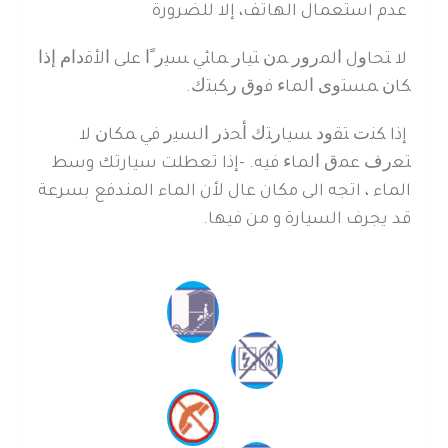
عدم استعمال الهاتف، إلا للضرورة
لا ﺘﺤﺎﻭل ﺍﻟﻤﺭﻭﺭ ﻤﻥ ﺘﻴﺎﺭ ﻤﺎﺌﻲ ﺴﻴﺭﹰﺍ ﻋﻠﻰ ﺍﻷﻗﺩﺍﻡ ﺇﺫﺍ
ﻜﺎﻥ ﻤﺴﺘﻭﻯ ﺍﻟﻤﺎﺀ ﻓﻭﻕ ﺭﻜﺒﺘﻙ.
إذا ﻜﻨﺕ ﺘﻘﻭﺩ ﺴﻴﺎﺭﺘﻙ ﺃﺤﺫﺭ ﺍﻟﺴﻴﺭ ﻓﻲ ﻤﻜﺎﻥ ﻻ
ﺘﻌﺭﻑ ﻋﻤﻕ ﺍﻟﻤﺎﺀ ﻓﻴﻪ. -إذا تعطلت سيارتك وسط
الماء ، اتجه الى مكان عال لأن الماء المندفع بسرعة
قد يجرف السيارة و من فيها.