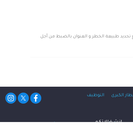
تحديد طبيعة الخطر و العنوان بالضبط من أجل
طار الكبرى
التوظيف
انشغالاتكم
dgpc-req.citoyen@protectioncivile.dz