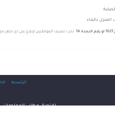
الصلبة
المنزل بالماء
14
تحت تصرف المواطنين لإبلاغ على اي خطر مع 
الرئيسية
الاخ
للاتصال و طلب المعلومات
dgpc_contact@protectioncivile.dz