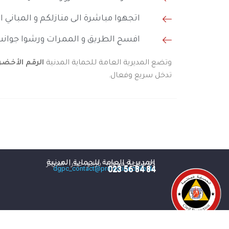
اتجهوا مباشرة الى منازلكم و المباني 
افسح الطريق و الممرات ورشوا جوانب 
وتضع المديرية العامة للحماية المدنية
الرقم الأخضر 1021 او رقم النجدة 
تدخل سريع وفعال.
المديرية العامة للحماية المدنية
05 شارع أحمد كارا - بارادو، حيدرا - الجزائر
84 84 56 023
dgpc_contact@protectioncivile.dz
84 84 56 023