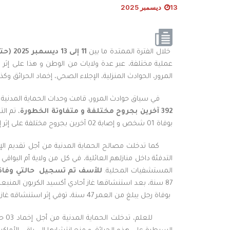
13 ديسمبر 2025
خلال الفترة الممتدة ما بين
11 إلى 13 ديسمبر 2025 (حتى الساعة الثامنة
عملية مختلفة، عبر عدة ولايات من الوطن و هذا على إث
المرور، الحوادث المنزلية، الإجلاء الصحي، إخماد الحرائق وكذا 
في سياق حوادث المرور، قامت وحدات الحماية المدنية ب
392 آخرين بجروح مختلفة
و متفاوتة الخطورة
، تم ا
بوفاة 01 شخص و إصابة 02 آخرين بجروح مختلفة على إثر إنحراف سيارة بالطريق الوطني رقم 129، بلدية تاجرونة و دائرة عين مادي.
المستشفيات المحلية.
للأسف تم تسجيل
حالتي وفاة
87 سنة، بعد استنشاقها غاز أحادي أكسيد الكربون المنبع
بوفاة رجل يبلغ من العمر 47 سنة، توفي إثر استنشاقه غاز أحادي أكسيد الكربون المنبعث من جهاز تسخين المياه داخل مسكنه، بالمكان المسمى الغرابة، بلدية الصومعة.
للع