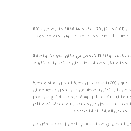
ل (
01
تدخل كل
28
ثانية)، منها
3848
إجلاء صحي و
801
مجالات أنشطة الحماية المدنية سواء المتعلقة بحوادث
خلفت وفاة 13 شخص في مكان الحوادث و
إصابة
ت المحلية، أثقل حصيلة سجلت على مستوى ولاية
الأغواط
كما تدخلت مصالح الحماية المدنية من أجل تقديم الإسعافات الأولية لـ 23 شخص مختنقين جراء إستنشاقهم لغاز أحادي أكسيد الكربون (CO) المنبعث من أجهزة تسخين المياه و أجهزة
ل منازلهم العائلية، في كل من ولاية أم البواقي (05) اشخاص، النعامة (09) اشخاص ، البليدة 05 اشخاص و غليزان 04 اشخاص ، تم التكفل بالضحايا في عين المكان و تحويلهم إلى
ية تيارت، يتعلق الأمر بوفاة امرأة مسنة تبلغ من العمر
لحادث الثاني سجل على مستوى ولاية البليدة، يتعلق الأمر
، باتنة و تيزي وزو، دون تسجيل اي ضحايا، للعلم ، تدخل إسعافاتنا مكن من