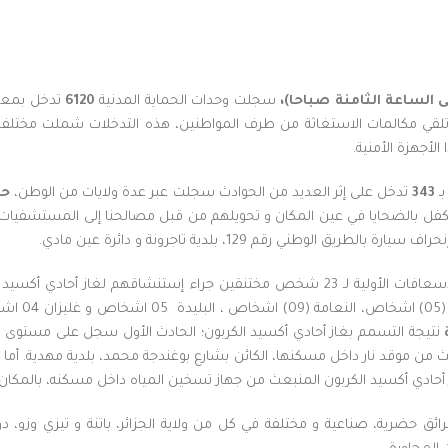
صباحا)،
سجلت وحدات الحماية المدنية
6120
تدخل بمعد
ر تلقي مكالمات الاستغاثة من طرف المواطنين، هذه التدخلات شملت مختلف 
الأجهزة الأمنية.
ـ
343
تدخل على إثر العديد من الحوادث سجلت عبر عدة ولايات من الوطن،
حيث 
لتكفل بالضحايا في عين المكان و تحويلهم من قبل مصالحنا إلى المستشفيا
التدفئة داخ
نتيجة التسمم بغاز أحادي أكسيد الكربون؛ الحادث الأول سجل على مستوى ولا
ث من موقد نار داخل مسكنها، الكائن بشارع بوغندجة محمد، بلدية مهدية. أما ا
لم، تدخلت الحماية المدنية من أجل إخماد 03 حرائق حضرية، صناعية و مختلفة في كل من ولاية الجزائر