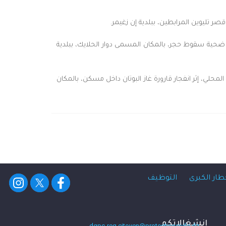
ة تيسمسيلت بإجلاء نحو المستشفى المحلي، 01 طفل متوفي يبلغ من العمر 05 سنوات، كان ضحية سقوط حجر، بالمكان المسمى دوار الحلايك، ببلدية
ت الأولية 02 شخصين ، ثم إجلائهما إلى المستشفى المحلي، إثر انفجار قارورة غاز البوتان داخل مسكن، بالمكان
طار الكبرى
التوظيف
انشغالاتكم
dgpc-req.citoyen@protectioncivile.dz