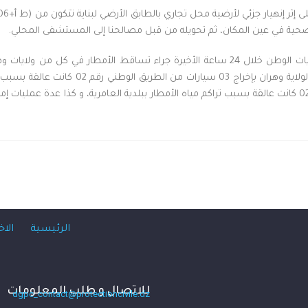
فيما يخص التقلبات الجوية التي شهدتها مختلف ولايات الوطن خلال 24 ساعة الأخيرة جرا
البويرة، مسيلة و باتنة، حيث قامت وحدات الحما
ولاية عين تموشنت بإخراج سيارة من الطريق الوطني رقم 02 كانت عالقة بسبب تراكم مياه الأمطار ببلدية الع
الرئيسية
الاخ
للاتصال و طلب المعلومات
dgpc_contact@protectioncivile.dz