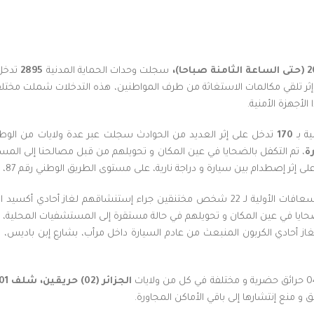
حتى
الساعة
الثامنة
صباحا
)
،
سجلت وحدات الحماية المدنية
2895
تدخل
 إثر تلقي مكالمات الاستغاثة من طرف المواطنين، هذه التدخلات شملت مختل
الأجهزة الأمنية.
ة بـ
170
تدخل على إثر العديد من الحوادث سجلت عبر عدة ولايات من الو
ة
، تم التكفل بالضحايا في عين المكان و تحويلهم من قبل مصالحنا إلى ا
لضحايا في عين المكان و تحويلهم في حالة مستقرة إلى المستشفيات المحلية،
ز أحادي الكربون المنبعث من عادم السيارة داخل مرأب، بشارع إبن باديس، بلد
الجزائر (02) حريقين،
شلف 01 حريق و برج بوعريريج 01 حريق
 منع إنتشارها إلى باقي الأماكن المجاورة.