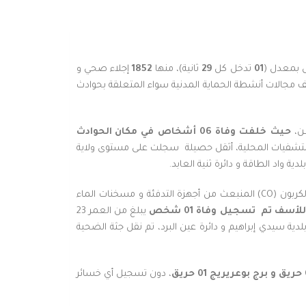
 بمعدل (
01
تدخل كل
29
ثانية)، منها
1852
إجلاء صحي و
ف مجالات أنشطة الحماية المدنية سواء المتعلقة بحوادث
طن،
حيث
خلفت
وفاة
06
أشخاص
في
مكان
الحوادث
لمستشفيات المحلية، أثقل حصيلة سجلت على مستوى ولاية
كما تدخلت مصالح الحماية المدنية من أجل تقديم الإسعافات الأولية لـ 22 شخص مختنقين جراء إستنشاقهم لغاز أحادي أكسيد الكربون (CO) المنبعث من أجهزة التدفئة و مسخنات الماء
للأسف تم
تسجيل
وفاة
01
شخص
يبلغ من العمر 23
ية سيدي إبراهيم و دائرة عين البرد، تم نقل جثة الضحية
، دون تسجيل أي خسائر