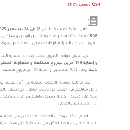
24 ديسمبر 2025
خلال الفترة الممتدة ما بين
23
إلى
24
ديسمبر
2025 (
508
عملية مختلفة، عبر عدة ولايات من الوطن و هذا على
المرور، الحوادث المنزلية، الإجلاء الصحي، إخماد الحرائق وكذا 
في سياق حوادث المرور، قامت وحدات الحماية المدني
و
إصابة
179
آخرين
بجروح
مختلفة
و
متفاوتة
الخطور
باتنة
بوفاة (02) شخصين و إصابة 01 آخر بجروح مختلفة، على إثر إصطدام بين سيارة و دراجة نارية، على مستوى الطريق الوطني رقم 87، بلدية واد الطاقة و دائرة ثنية العابد.
داخل منازلهم في العديد من ولايات الوطن، تم التكفل با
سنة على مستوى
ولاية
سيدي بلعباس
جراء تسممه بغا
إلى المستشفى المحلي .
للعلم، تدخلت وحدات الحماية المدنية من أجل إخماد 04 حرائق حضرية و مختلفة في كل من ولايات
بشرية، تدخل إسعافاتنا مكن من السيطرة على هذه الحرائق و