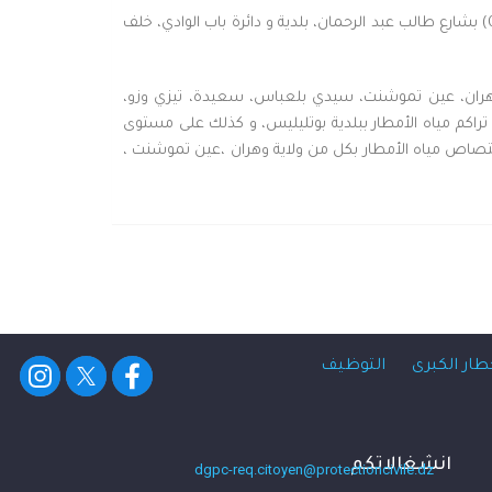
و كذلك، تدخلت مصالح الحماية المدنية لولاية الجزائر، على إثر إنهيار جزئي لأرضية محل تجاري بالطابق الأرضي لبناية تتكون من (ط أ+06) بشارع طالب عبد الرحمان، بلدية و دائرة باب الوادي، خلف
ء تساقط الأمطار في كل من ولايات وهران، عين تموشنت، سيدي بلعباس، سعيدة، تيزي وزو،
ية المدنية لولاية وهران بإخراج 03 سيارات من الطريق الوطني رقم 02 كانت عالقة بسبب تراكم مياه الأمطار ببلدية بوتليليس، و كذلك على مستوى
امرية، و كذا عدة عمليات إمتصاص مياه الأمطار بكل من ولاية وهران ،عين تموشنت ،
طار الكبرى
التوظيف
انشغالاتكم
dgpc-req.citoyen@protectioncivile.dz