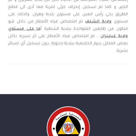
الجير، و كما تم تسجيل إنجراف جزئي للتربة مما أدى الى قطع
الطريق بحي رأس العين على مستوى بلدية وهران. وكذلك على
مستوى
ولاية الشلف
تم امتصاص مياه الأمطار من داخل قبو
متكون من طابقين المتواجدة ببلدية الشطية. أ
ما على مستوي
ولاية غيليزان
، تم امتصاص مياه الأمطار علي اثر تسربه داخل
بعض المنازل بدوار الحلايمية ببلدية جديوية ،دون تسجيل أي خسائر
بشرية.