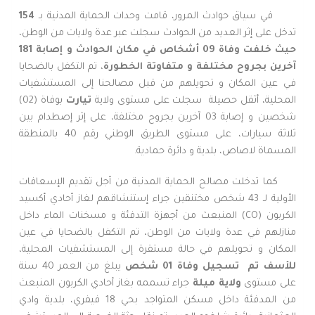
في سياق حوادث المرور، قامت وحدات الحماية المدنية بـ
154
تدخل على إثر العديد من الحوادث سجلت عبر عدة ولايات من الوطن،
حيث
خلفت
وفاة
09
أشخاص
في
مكان
الحوادث
و
إصابة
181
آخرين
بجروح
مختلفة
و
متفاوتة
الخطورة
، تم التكفل بالضحايا
في عين المكان و تحويلهم من قبل مصالحنا إلى المستشفيات
المحلية، أثقل حصيلة سجلت على مستوى ولاية
تيارت
بوفاة (02)
شخصين و إصابة 03 آخرين بجروح مختلفة، على إثر إصطدام بين
ثلاثة سيارات، على مستوى الطريق الوطني رقم 40 بالمنطقة
المسماة لاصاص، بلدية و دائرة حمادية.
كما تدخلت مصالح الحماية المدنية من أجل تقديم الإسعافات
الأولية لـ 43 شخص مختنقين جراء إستنشاقهم لغاز أحادي أكسيد
الكربون (CO) المنبعث من أجهزة التدفئة و مسخنات الماء داخل
منازلهم في عدة ولايات من الوطن، تم التكفل بالضحايا في عين
المكان و تحويلهم في حالة مستقرة إلى المستشفيات المحلية،
للأسف تم
تسجيل
وفاة
01
شخص
يبلغ من العمر 40 سنة
على مستوى
ولاية
ميلة
جراء تسممه بغاز أحادي الكربون المنبعث
من المدفئة داخل مسكن المتواجد بحي 18 فيفري، بلدية وادي