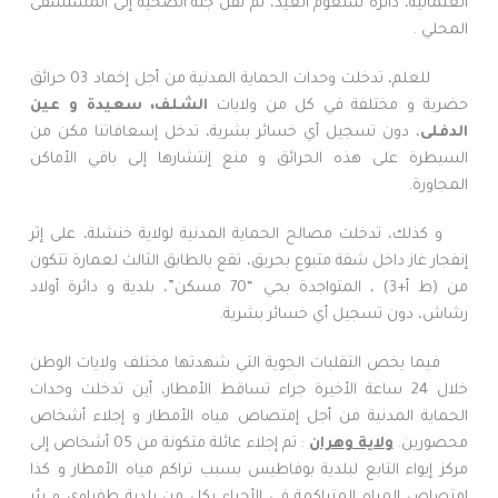
العثمانية، دائرة شلغوم العيد، تم نقل جثة الضحية إلى المستشفى
المحلي .
للعلم، تدخلت وحدات الحماية المدنية من أجل إخماد 03 حرائق
حضرية و مختلفة في كل من ولايات
الشلف، سعيدة و عين
الدفلى
، دون تسجيل أي خسائر بشرية، تدخل إسعافاتنا مكن من
السيطرة على هذه الحرائق و منع إنتشارها إلى باقي الأماكن
المجاورة.
و كذلك، تدخلت مصالح الحماية المدنية لولاية خنشلة، على إثر
إنفجار غاز داخل شقة متبوع بحريق، تقع بالطابق الثالث لعمارة تتكون
من (ط أ+3) ، المتواجدة بحي “70 مسكن”، بلدية و دائرة أولاد
رشاش، دون تسجيل أي خسائر بشرية.
فيما يخص التقلبات الجوية التي شهدتها مختلف ولايات الوطن
خلال 24 ساعة الأخيرة جراء تساقط الأمطار، أين تدخلت وحدات
الحماية المدنية من أجل إمتصاص مياه الأمطار و إجلاء أشخاص
محصورين.
ولاية وهران
: تم إجلاء عائلة متكونة من 05 أشخاص إلى
مركز إيواء التابع لبلدية بوفاطيس بسبب تراكم مياه الأمطار و كذا
إمتصاص المياه المتراكمة في الأحياء بكل من بلدية طفراوي و بئر