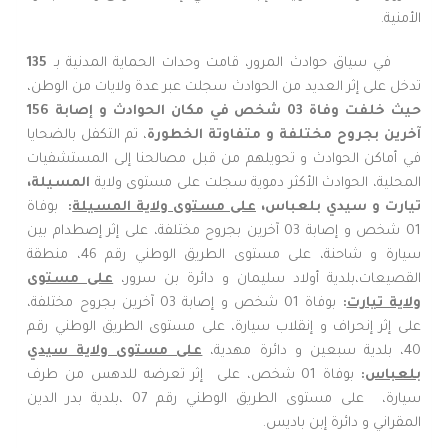
الأمنية.
في سياق حوادث المرور، قامت وحدات الحماية المدنية بـ
135
تدخل على إثر العديد من الحوادث سجلت عبر عدة ولايات من الوطن،
حيث خلفت وفاة 03 شخص في مكان الحوادث و
إصابة 156
آخرين بجروح مختلفة
و متفاوتة الخطورة
، تم التكفل بالضحايا
في أماكن الحوادث و تحويلهم من قبل مصالحنا إلى المستشفيات
المحلية، الحوادث الأكثر دموية سجلت على مستوى ولاية
المسيلة،
تيارت و سيدي بلعباس،
على مستوى ولاية المسيلة
:
بوفاة
01 شخص و إصابة 03 آخرين بجروح مختلفة، على إثر إصطدام بين
سيارة و شاحنة، على مستوى الطريق الوطني رقم 46، منطقة
القصيعات،بلدية أولاد سليمان و دائرة بن سرور،
على مستوى
ولاية تيارت
:
بوفاة 01 شخص و إصابة 03 آخرين بجروح مختلفة،
على إثر إنحراف و إنقلاب سيارة، على مستوى الطريق الوطني رقم
40، بلدية سبعين و دائرة مهدية،
على مستوى ولاية سيدي
بلعباس
:
بوفاة 01 شخص، على إثر تعرضه للدهس من طرف
سيارة، على مستوى الطريق الوطني رقم 07 ،بلدية بدر الدين
المقراني و دائرة إبن باديس.