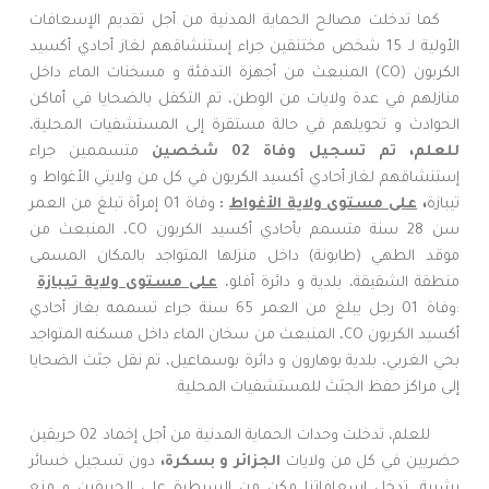
كما تدخلت مصالح الحماية المدنية من أجل تقديم الإسعافات
الأولية لـ 15 شخص مختنقين جراء إستنشاقهم لغاز أحادي أكسيد
الكربون (CO) المنبعث من أجهزة التدفئة و مسخنات الماء داخل
منازلهم في عدة ولايات من الوطن، تم التكفل بالضحايا في أماكن
الحوادث و تحويلهم في حالة مستقرة إلى المستشفيات المحلية،
للعلم، تم تسجيل وفاة 02 شخصين
متسممين جراء
إستنشاقهم لغاز أحادي أكسيد الكربون في كل من ولايتي الأغواط و
تيبازة
،
على مستوى ولاية الأغواط
:
وفاة 01 إمرأة تبلغ من العمر
سن 28 سنة متسمم بأحادي أكسيد الكربون CO، المنبعث من
موقد الطهي (طابونة) داخل منزلها المتواجد بالمكان المسمى
منطقة الشقيقة، بلدية و دائرة أفلو،
على مستوى ولاية تيبازة
:وفاة 01 رجل يبلغ من العمر 65 سنة جراء تسممه بغاز أحادي
أكسيد الكربون CO، المنبعث من سخان الماء داخل مسكنه المتواجد
بحي الغربي، بلدية بوهارون و دائرة بوسماعيل، تم نقل جثث الضحايا
إلى مراكز حفظ الجثث للمستشفيات المحلية.
للعلم، تدخلت وحدات الحماية المدنية من أجل إخماد 02 حريقين
حضريين في كل من ولايات
الجزائر و بسكرة،
دون تسجيل خسائر
بشرية، تدخل إسعافاتنا مكن من السيطرة على الحريقين و منع