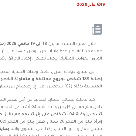
19 يناير 2026
خلال الفترة الممتدة ما بين
18
إلى
19
جانفي
2026 (
حت
عملية مختلفة، عبر عدة ولايات من الوطن و هذا على إث
المرور، الحوادث المنزلية، الإجلاء الصحي، إخماد الحرائق وكذا 
في سياق حوادث المرور، قامت وحدات الحماية المدنية
إصابة
189
شخص
بجروح
مختلفة
و
متفاوتة
الخطور
المسيلة
بوفاة (02) شخصين، على إثر إصطدام بين سيارة و شاحنة على مستوى الطريق الوطني رقم 45، بلدية و دائرة شلال.
كما تدخلت مصالح الحماية المدنية من أجل تقديم الإسعا
داخل منازلهم في كل من ولاية : باتنة
04
أشخاص، المدية
تسجيل
وفاة 04 أشخاص
على إثر تسممهم بغاز أح
سيدي عمار و دائرة الحجار، وكذا على مستوى ولاية
بجاية