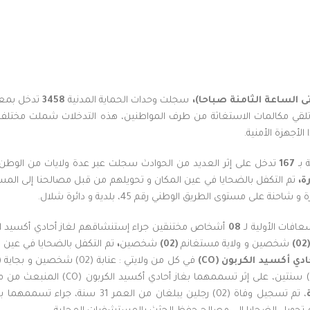
ى
الساعة
الثامنة
صباحا
)
،
سجلت وحدات الحماية المدنية
3458
تدخل بمع
ر تلقي مكالمات الاستغاثة من طرف المواطنين، هذه التدخلات شملت مختلف 
الأجهزة الأمنية.
 بـ
167
تدخل على إثر العديد من الحوادث سجلت عبر عدة ولايات من الوطن
ة،
تم التكفل بالضحايا في عين المكان و تحويلهم من قبل مصالحنا إلى ال
فات الأولية لـ
08
(02)
شخصين و ولاية مستغانم
(02)
شخصين
،
تم التكفل بالضحايا في عين 
ادي أكسيد الكربون
(CO)
في كل من ولايتي : عنابة (02) شخصين و بجاية (02) شخصين، على مستوى ولاية
إمرأة تبلغ من العمر 26 سنة و طفل يبلغ