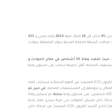
دل (
01
تدخل كل
24
ثانية)، منها
2654
إجلاء صحي و
455
مجالات أنشطة الحماية المدنية سواء المتعلقة بحوادث
،
حيث خلف
ت وفاة 05 أشخاص في مكان الحوادث
و
مستشفيات المحلية، أثقل حصيلة سجلت على مستوى ولاية
أشخاص مختنقين جراء إستنشاقهم لغاز أحادي أكسيد الكربون (CO) المنبعث من أجهزة التدفئة و مسخنات الماء
المكان و تحويلهم إلى المستشفيات المحلية،
في حين
تم
عنابة،
تم تسجيل وفاة
 من العمر (02) سنتين، على إثر تسممهما بغاز أحادي أكسيد الكربون (CO) المنبعث من مدفأة داخل مسكن المتواجد بحي قرية سيدي عمار، بلدية
، تم تسجيل وفاة (02) رجلين يبلغان من العمر 31 سنة، جراء تسممهما بغاز أحادي أكسيد الكربون (CO) المنبعث من مدفأة داخل