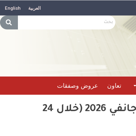
العربية
English
تعاون
عروض وصفقات
حصيلة تدخل وحدات الحماية المدنيةما بين18 إلى 19جانفي 2026 (خلال 24