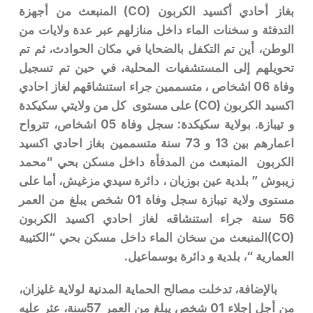
بغاز أحادي أكسيد الكربون (CO) المنبعث من أجهزة
التدفئة و سخنات الماء داخل منازلهم عبر عدة ولايات من
الوطن، أين تم التكفل بالضحايا في مكان الحوادث، ثم تم
تحويلهم إلى المستشفيات المحلية، في حين تم تسجيل
وفاة 06 اشخاص ، متسممين جراء استنشاقهم لغاز احادي
اكسيد الكربون (CO) على مستوى كل من ولايتي سكيكدة
و تيبازة. بولاية سكيكدة: سجل وفاة 05 اشخاص، تترواح
اعمارهم بين 13 و 73 سنة متسممين بغاز احادي اكسيد
الكربون المنبعث من المدفأة داخل مسكن بحي “محمد
زيبوش ” بلدية عين بوزيان ، دائرة سيدي مزغيش، أما على
مستوى ولاية تيبازة سجل وفاة 01 شخص يبلغ من العمر
56 سنة جراء استنشاقه لغاز احادي اكسيد الكربون
(CO)المنبعث من سخان الماء داخل مسكن بحي “الكتيبة
العمارية “، بلدية و دائرة بوسماعيل.
بالإضافة، تدخلت مصالح الحماية المدنية لولاية غليزان،
من أجل إجلاء 01 شخص يبلغ من العمر 57سنة، عثر عليه