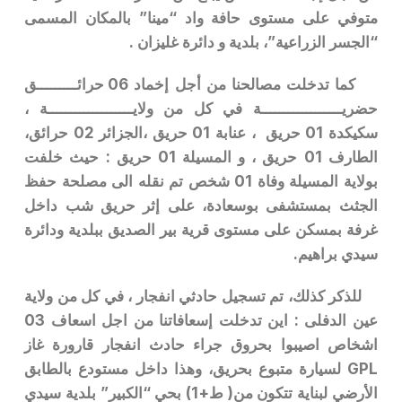
متوفي على مستوى حافة واد “مينا” بالمكان المسمى
“الجسر الزراعية”، بلدية و دائرة غليزان .
كما تدخلت مصالحنا من أجل إخماد 06 حرائـــــــــق
حضريــــــــــــــــــة في كل من ولايـــــــــــــــــــة ،
سكيكدة 01 حريق ، عنابة 01 حريق ،الجزائر 02 حرائق،
الطارف 01 حريق ، و المسيلة 01 حريق : حيث خلفت
بولاية المسيلة وفاة 01 شخص تم نقله الى مصلحة حفظ
الجثث بمستشفى بوسعادة، على إثر حريق شب داخل
غرفة بمسكن على مستوى قرية بير الصديق ببلدية ودائرة
سيدي براهيم.
للذكر كذلك، تم تسجيل حادثي انفجار ، في كل من ولاية
عين الدفلى : اين تدخلت إسعافاتنا من اجل اسعاف 03
اشخاص اصيبوا بحروق جراء حادث انفجار قارورة غاز
GPL لسيارة متبوع بحريق، وهذا داخل مستودع بالطابق
الأرضي لبناية تتكون من( ط+1) بحي “الكبير” بلدية سيدي