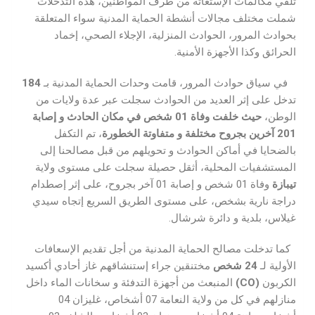
تلقي مكالمات الإستغاثة من طرف المواطنين، هذه التدخلات
شملت مختلف مجالات أنشطة الحماية المدنية سواء المتعلقة
بحوادث المرور، الحوادث المنزلية، الإجلاء الصحي، إخماد
الحرائق وكذا الأجهزة الأمنية.
في سياق حوادث المرور، قامت وحدات الحماية المدنية بـ
184
تدخل على إثر العديد من الحوادث سجلت عبر عدة ولايات من
الوطن،
حيث خلفت وفاة
01
شخص
في مكان الحادث و
إصابة
201
آخرين بجروح مختلفة
و متفاوتة الخطورة
، تم التكفل
بالضحايا في أماكن الحوادث و تحويلهم من قبل مصالحنا إلى
المستشفيات المحلية، أثقل حصيلة سجلت على مستوى ولاية
تيبازة
وفاة 01 شخص و إصابة 01 آخر بجروح، على إثر إصطدام
دراجة نارية بشخص، على مستوى الطريق السريع إتجاه سيدي
غيلاس، بلدية و دائرة شرشال.
كما تدخلت مصالح الحماية المدنية من أجل تقديم الإسعافات
الأولية لـ
24
شخص
مختنقين جراء إستنشاقهم غاز أحادي أكسيد
الكربون
(CO)
المنبعث من أجهزة التدفئة و سخانات الماء داخل
منازلهم في كل من ولاية النعامة 07 أشخاص، غليزان 04