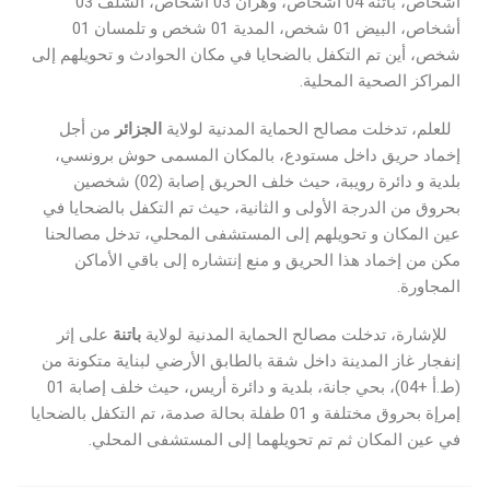
أشخاص، باتنة 04 أشخاص، وهران 03 أشخاص، الشلف 03
أشخاص، البيض 01 شخص، المدية 01 شخص و تلمسان 01
شخص، أين تم التكفل بالضحايا في مكان الحوادث و تحويلهم إلى
المراكز الصحية المحلية.
للعلم، تدخلت مصالح الحماية المدنية لولاية
الجزائر
من أجل
إخماد حريق داخل مستودع، بالمكان المسمى حوش برونسي،
بلدية و دائرة رويبة، حيث خلف الحريق إصابة (02) شخصين
بحروق من الدرجة الأولى و الثانية، حيث تم التكفل بالضحايا في
عين المكان و تحويلهم إلى المستشفى المحلي، تدخل مصالحنا
مكن من إخماد هذا الحريق و منع إنتشاره إلى باقي الأماكن
المجاورة.
للإشارة، تدخلت مصالح الحماية المدنية لولاية
باتنة
على إثر
إنفجار غاز المدينة داخل شقة بالطابق الأرضي لبناية متكونة من
(ط.أ +04)، بحي جانة، بلدية و دائرة أريس، حيث خلف إصابة 01
إمرإة بحروق مختلفة و 01 طفلة بحالة صدمة، تم التكفل بالضحايا
في عين المكان ثم تم تحويلهما إلى المستشفى المحلي.