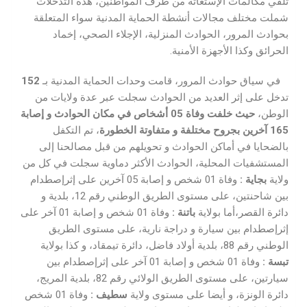
تلقي مكالمات الإستغاثة من طرف المواطنين، هذه التدخلات
شملت مختلف مجالات أنشطة الحماية المدنية سواء المتعلقة
بحوادث المرور، الحوادث المنزلية، الإجلاء الصحي، إخماد
الحرائق وكذا الأجهزة الأمنية.
في سياق حوادث المرور، قامت وحدات الحماية المدنية بـ
152
تدخل على إثر العديد من الحوادث سجلت عبر عدة ولايات من
الوطن،
حيث خلفت وفاة
05
أشخاص
في مكان الحوادث و
إصابة
165
آخرين بجروح مختلفة
و متفاوتة الخطورة
، تم التكفل
بالضحايا في أماكن الحوادث و تحويلهم من قبل مصالحنا إلى
المستشفيات المحلية، الحوادث الأكثر دماوية سجلت في كل من
ولاية
بجاية
:
وفاة 01 شخص و إصابة 05 آخرين على إثرإصطدام
بين شاحنتين، على مستوى الطريق الوطني رقم 12، بلدية و
دائرة القصر،أما بولاية
باتنة
:
وفاة 01 شخص و إصابة 01 آخر على
إثرإصطدام بين سيارة و دراجة نارية، على مستوى الطريق
الوطني رقم 88، بلدية أولاد فاضل، دائرة تيمقاد، و كذا بولاية
تبسة
:
وفاة 01 شخص و إصابة 01 آخر على إثرإصطدام بين
سيارتين، على مستوى الطريق الولائي رقم 82، بلدية المريج،
دائرة الونزة، و أيضا على مستوى ولاية
سطيف
:
وفاة 01 شخص