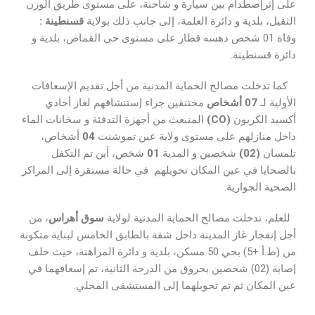
على إثرإصطدام بين سيارة و شاحنة، على مستوى طريق الوزن
الثقيل، بلدية و دائرة العلمة، إلى جانب ذلك بولاية
قسنطينة
:
وفاة 01 شخص دهسه قطار على مستوى حي القماص، بلدية و
دائرة قسنطينة.
كما تدخلت مصالح الحماية المدنية من أجل تقديم الإسعافات
الأولية لـ
07
أشخاص
مختنقين جراء إستنشاقهم لغاز أحادي
أكسيد الكربون
(CO)
المنبعث من أجهزة التدفئة و سخانات الماء
داخل منازلهم على مستوى ولاية عين تموشنت
04
أشخاص،
تلمسان
(02)
شخصين و المدية
01
شخص، أين تم التكفل
بالضحايا في عين المكان تحويلهم في حالة مستقرة إلى المراكز
الصحية الجوارية.
للعلم، تدخلت مصالح الحماية المدنية لولاية
سوق أهراس
، من
أجل إنفجار غاز المدينة داخل شقة بالطابق الخامس لبناية متكونة
من (ط.أ +5) بحي 50 مسكن، بلدية و دائرة المراهنة، حيث خلف
إصابة (02) شخصين بحروق من الدرجة الثانية، تم إسعافهما في
عين المكان ثم تم تحويلهما إلى المستشفى المحلي.